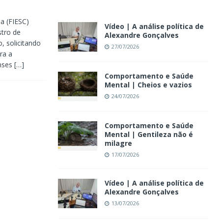
a (FIESC)
Vídeo | A análise política de
stro de
Alexandre Gonçalves
, solicitando
27/07/2026
ra a
enses
[…]
Comportamento e Saúde
Mental | Cheios e vazios
24/07/2026
Comportamento e Saúde
Mental | Gentileza não é
milagre
17/07/2026
Vídeo | A análise política de
Alexandre Gonçalves
13/07/2026