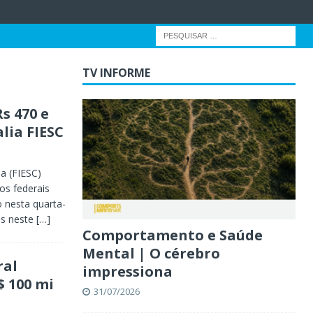
TV INFORME
s 470 e
lia FIESC
a (FIESC)
os federais
 nesta quarta-
as neste
[…]
Comportamento e Saúde
Mental | O cérebro
ral
impressiona
$ 100 mi
31/07/2026