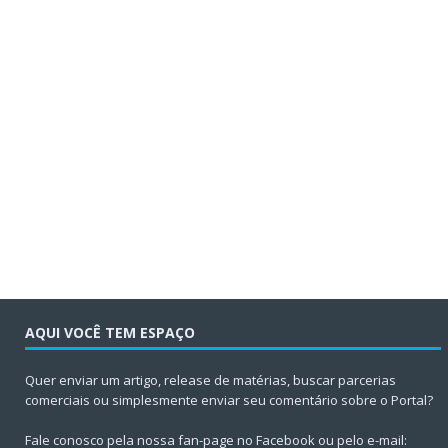
AQUI VOCÊ TEM ESPAÇO
Quer enviar um artigo, release de matérias, buscar parcerias
comerciais ou simplesmente enviar seu comentário sobre o Portal?
Fale conosco pela nossa fan-page no Facebook ou pelo e-mail: