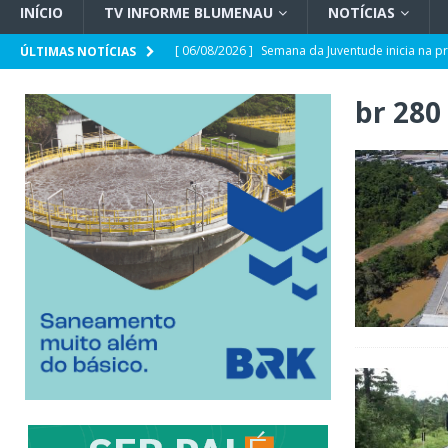
INÍCIO
TV INFORME BLUMENAU
NOTÍCIAS
[ 06/08/2026 ]
Semana da Juventude inicia na p
ÚLTIMAS NOTÍCIAS
[ 06/08/2026 ]
Hospital Santa Isabel amplia ca
br 280
[ 06/08/2026 ]
UFSC Blumenau terá curso de Ci
[ 06/08/2026 ]
Primeiro suplente de Carol De 
[ 06/08/2026 ]
STJ decide punir Buzzi com per
[ 06/08/2026 ]
A deputada que gosta de uma “tr