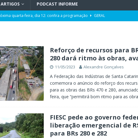
ARTIGOS
PODCAST INFORME
róxima quarta-feira, dia 12: confira a programação
GERAL
pacidade da Unidade de Transplantes após revitalização
GERAL
ência da Computação a partir de 2027
GERAL
Toni ao Senado será do partido NOVO
POLÍTICA
Reforço de recursos para BR
280 dará ritmo às obras, ava
da de cargo após denúncias de assédio e importunação sexual
GERAL
11/05/2023
Alexandre Gonçalves
eta” entre os aliados
POLÍTICA
A Federação das Indústrias de Santa Catarin
comemora o anúncio do reforço dos recurs
para as obras das BRs 470 e 280, anunciado
feira, que “permitirá bom ritmo para as obr
FIESC pede ao governo fede
liberação emergencial de R
para BRs 280 e 282