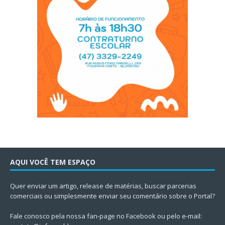
AQUI VOCÊ TEM ESPAÇO
Quer enviar um artigo, release de matérias, buscar parcerias
comerciais ou simplesmente enviar seu comentário sobre o Portal?
Fale conosco pela nossa fan-page no Facebook ou pelo e-mail: