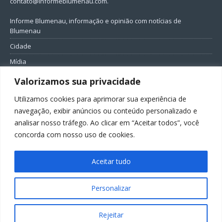
contato@informeblumenau.com
.
Informe Blumenau, informação e opinião com notícias de
Blumenau
Cidade
Mídia
Entretenimento
Valorizamos sua privacidade
Geral
Utilizamos cookies para aprimorar sua experiência de
Política
navegação, exibir anúncios ou conteúdo personalizado e
analisar nosso tráfego. Ao clicar em “Aceitar todos”, você
FIQUE CONECTADO
concorda com nosso uso de cookies.
Aceitar tudo
Personalizar
Todos os direitos reservados ao Informe Blumenau
Rejeitar