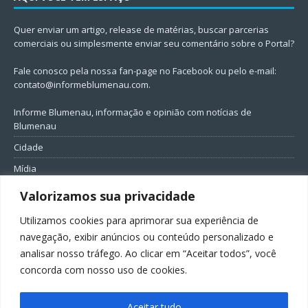
Quer enviar um artigo, release de matérias, buscar parcerias
comerciais ou simplesmente enviar seu comentário sobre o Portal?
Fale conosco pela nossa fan-page no Facebook ou pelo e-mail:
contato@informeblumenau.com
.
Informe Blumenau, informação e opinião com notícias de
Blumenau
Cidade
Mídia
Entretenimento
Valorizamos sua privacidade
Geral
Utilizamos cookies para aprimorar sua experiência de
Política
navegação, exibir anúncios ou conteúdo personalizado e
analisar nosso tráfego. Ao clicar em “Aceitar todos”, você
FIQUE CONECTADO
concorda com nosso uso de cookies.
Aceitar tudo