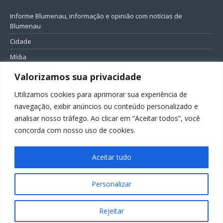
Informe Blumenau, informação e opinião com notícias de
Blumenau
Cidade
Mídia
Entretenimento
Valorizamos sua privacidade
Geral
Utilizamos cookies para aprimorar sua experiência de
Política
navegação, exibir anúncios ou conteúdo personalizado e
analisar nosso tráfego. Ao clicar em “Aceitar todos”, você
FIQUE CONECTADO
concorda com nosso uso de cookies.
Aceitar tudo
Personalizar
Todos os direitos reservados ao Informe Blumenau
Rejeitar