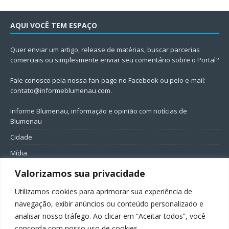
AQUI VOCÊ TEM ESPAÇO
Quer enviar um artigo, release de matérias, buscar parcerias
comerciais ou simplesmente enviar seu comentário sobre o Portal?
Fale conosco pela nossa fan-page no Facebook ou pelo e-mail:
contato@informeblumenau.com
.
Informe Blumenau, informação e opinião com notícias de
Blumenau
Cidade
Mídia
Entretenimento
Valorizamos sua privacidade
Geral
Utilizamos cookies para aprimorar sua experiência de
Política
navegação, exibir anúncios ou conteúdo personalizado e
analisar nosso tráfego. Ao clicar em “Aceitar todos”, você
FIQUE CONECTADO
concorda com nosso uso de cookies.