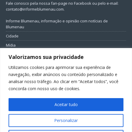
Fale conosco pela nossa fan-page no Facebook ou pelo e-mail:
contato@informeblumenau.com
.
Informe Blumenau, informação e opinião com notícias de
Blumenau
Cidade
Mídia
Entretenimento
Valorizamos sua privacidade
Geral
Utilizamos cookies para aprimorar sua experiência de
Política
navegação, exibir anúncios ou conteúdo personalizado e
analisar nosso tráfego. Ao clicar em “Aceitar todos”, você
FIQUE CONECTADO
concorda com nosso uso de cookies.
Aceitar tudo
Personalizar