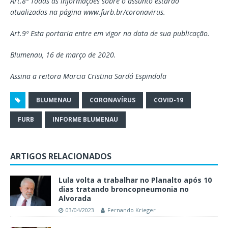
Art.8º Todas as informações sobre o assunto estarão
atualizadas na página www.furb.br/coronavirus.
Art.9º Esta portaria entre em vigor na data de sua publicação.
Blumenau, 16 de março de 2020.
Assina a reitora Marcia Cristina Sardá Espindola
BLUMENAU
CORONAVÍRUS
COVID-19
FURB
INFORME BLUMENAU
ARTIGOS RELACIONADOS
Lula volta a trabalhar no Planalto após 10
dias tratando broncopneumonia no
Alvorada
03/04/2023
Fernando Krieger