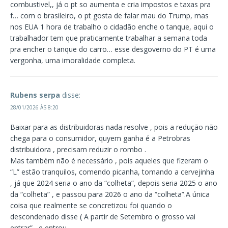
combustivel,, já o pt so aumenta e cria impostos e taxas pra
f… com o brasileiro, o pt gosta de falar mau do Trump, mas
nos EUA 1 hora de trabalho o cidadão enche o tanque, aqui o
trabalhador tem que praticamente trabalhar a semana toda
pra encher o tanque do carro… esse desgoverno do PT é uma
vergonha, uma imoralidade completa.
Rubens serpa
disse:
28/01/2026 ÀS 8:20
Baixar para as distribuidoras nada resolve , pois a redução não
chega para o consumidor, quyem ganha é a Petrobras
distribuidora , precisam reduzir o rombo .
Mas também não é necessário , pois aqueles que fizeram o
“L” estão tranquilos, comendo picanha, tomando a cervejinha
, já que 2024 seria o ano da “colheta”, depois seria 2025 o ano
da “colheta” , e passou para 2026 o ano da “colheta”.A única
coisa que realmente se concretizou foi quando o
descondenado disse ( A partir de Setembro o grosso vai
entrar” , e entrou .