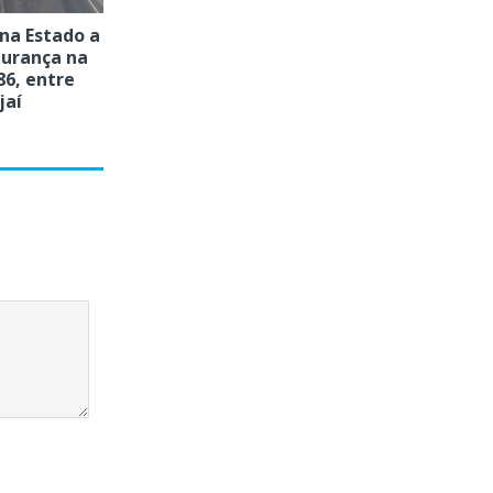
ena Estado a
urança na
86, entre
jaí