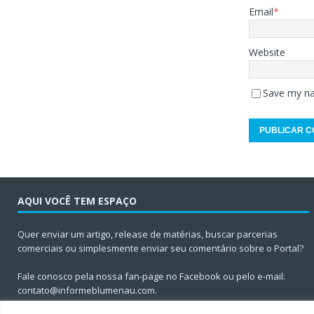
Email
*
Website
Save my na
AQUI VOCÊ TEM ESPAÇO
Quer enviar um artigo, release de matérias, buscar parcerias
comerciais ou simplesmente enviar seu comentário sobre o Portal?
Fale conosco pela nossa fan-page no Facebook ou pelo e-mail:
contato@informeblumenau.com
.