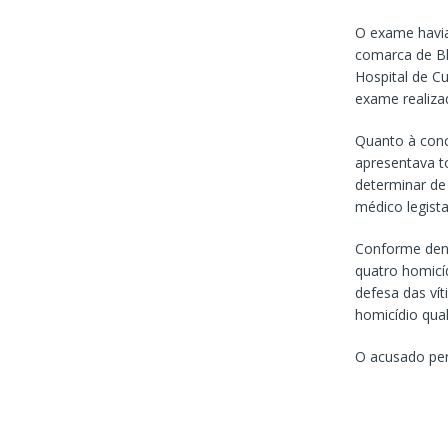
O exame havia 
comarca de Bl
Hospital de Cu
exame realiza
Quanto à concl
apresentava t
determinar de
médico legist
Conforme denún
quatro homicíd
defesa das ví
homicídio qual
O acusado pe