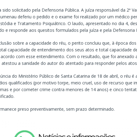
sido solicitado pela Defensoria Pública. A juíza responsável da 2ª Va
umenau deferiu o pedido e o exame foi realizado por um médico perit
stódia e Tratamento Psiquiátrico. O laudo, apresentado no dia 4, de
do e responde aos quesitos formulados pela juíza e pela Defensoria P
usão sobre a capacidade do réu, o perito concluiu que, à época dos 
otal capacidade de entendimento dos seus atos e total capacidade d
 acordo com esse entendimento. Com o resultado, que foi anexado 
a atestou a sanidade do autor do atentado para responder pelos atos
cia do Ministério Público de Santa Catarina de 18 de abril, o réu é
ios qualificados (por motivo torpe, meio cruel, uso de recurso que im
timas e por cometer crime contra menores de 14 anos) e cinco tentat
ificado.
rmanece preso preventivamente, sem prazo determinado.