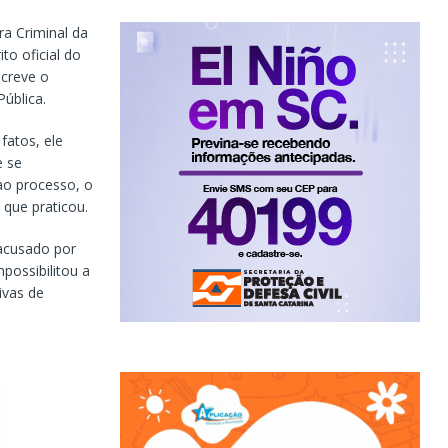
ra Criminal da
o oficial do
screve o
ública.
fatos, ele
e se
ao processo, o
 que praticou.
 acusado por
possibilitou a
ivas de