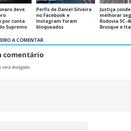
sonaro deve
Perfis de Daniel Silveira
Justiça cond
oro
no Facebook e
melhorar seg
o por conta
Instagram foram
Rodovia SC-4
 do Supremo
bloqueados
Brusque e Ita
MEIRO A COMENTAR
m comentário
 será divulgado.