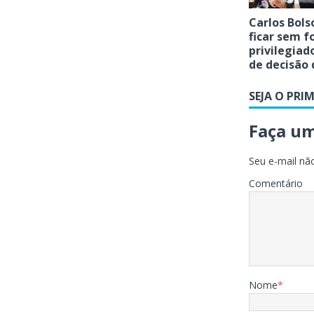
Carlos Bol
ficar sem f
privilegiad
de decisão
SEJA O PRI
Faça u
Seu e-mail não
Comentário
Nome
*