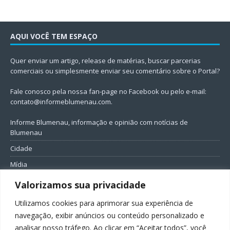
AQUI VOCÊ TEM ESPAÇO
Quer enviar um artigo, release de matérias, buscar parcerias
comerciais ou simplesmente enviar seu comentário sobre o Portal?
Fale conosco pela nossa fan-page no Facebook ou pelo e-mail:
contato@informeblumenau.com
.
Informe Blumenau, informação e opinião com notícias de
Blumenau
Cidade
Mídia
Entretenimento
Valorizamos sua privacidade
Geral
Utilizamos cookies para aprimorar sua experiência de
Política
navegação, exibir anúncios ou conteúdo personalizado e
analisar nosso tráfego. Ao clicar em “Aceitar todos”, você