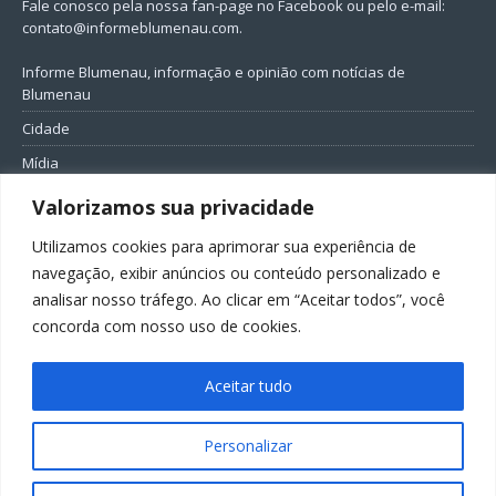
Fale conosco pela nossa fan-page no Facebook ou pelo e-mail:
contato@informeblumenau.com
.
Informe Blumenau, informação e opinião com notícias de
Blumenau
Cidade
Mídia
Entretenimento
Valorizamos sua privacidade
Geral
Utilizamos cookies para aprimorar sua experiência de
Política
navegação, exibir anúncios ou conteúdo personalizado e
analisar nosso tráfego. Ao clicar em “Aceitar todos”, você
FIQUE CONECTADO
concorda com nosso uso de cookies.
Aceitar tudo
Personalizar