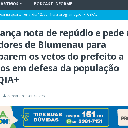
ARTIGOS
PODCAST INFORME
róxima quarta-feira, dia 12: confira a programação
GERAL
pacidade da Unidade de Transplantes após revitalização
GERAL
ança nota de repúdio e pede 
ência da Computação a partir de 2027
GERAL
dores de Blumenau para
Toni ao Senado será do partido NOVO
POLÍTICA
barem os vetos do prefeito a
da de cargo após denúncias de assédio e importunação sexual
GERAL
eta” entre os aliados
POLÍTICA
tos em defesa da população
QIA+
Alexandre Gonçalves