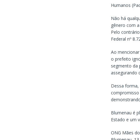
Humanos (Pact
Não há qualqu
gênero com a s
Pelo contrári
Federal nº 8.7
Ao mencionar 
o prefeito ig
segmento da p
assegurando d
Dessa forma, 
compromisso de
demonstrando 
Blumenau é pl
Estado e um v
ONG Mães do
Blumenau, 13