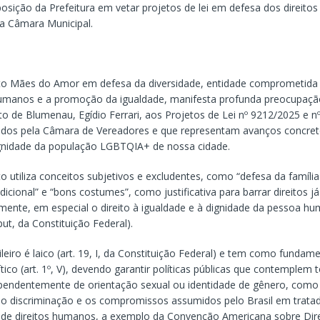
posição da Prefeitura em vetar projetos de lei em defesa dos direit
a Câmara Municipal.
to Mães do Amor em defesa da diversidade, entidade comprometida
humanos e a promoção da igualdade, manifesta profunda preocupaçã
to de Blumenau, Egídio Ferrari, aos Projetos de Lei nº 9212/2025 e n
os pela Câmara de Vereadores e que representam avanços concret
gnidade da população LGBTQIA+ de nossa cidade.
o utiliza conceitos subjetivos e excludentes, como “defesa da famíli
icional” e “bons costumes”, como justificativa para barrar direitos j
mente, em especial o direito à igualdade e à dignidade da pessoa hum
caput, da Constituição Federal).
leiro é laico (art. 19, I, da Constituição Federal) e tem como fundam
ítico (art. 1º, V), devendo garantir políticas públicas que contemplem 
pendentemente de orientação sexual ou identidade de gênero, como
não discriminação e os compromissos assumidos pelo Brasil em trata
s de direitos humanos, a exemplo da Convenção Americana sobre Dir