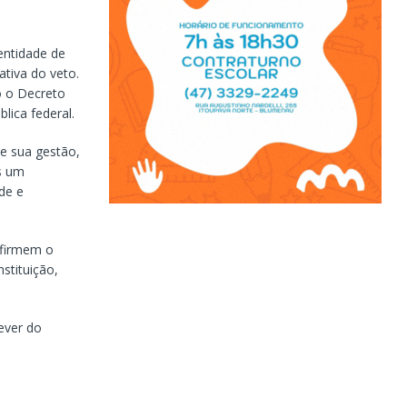
entidade de
ativa do veto.
o o Decreto
lica federal.
e sua gestão,
s um
de e
afirmem o
stituição,
ever do