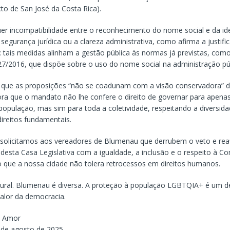
o de San José da Costa Rica).
er incompatibilidade entre o reconhecimento do nome social e da id
egurança jurídica ou a clareza administrativa, como afirma a justific
o: tais medidas alinham a gestão pública às normas já previstas, com
27/2016, que dispõe sobre o uso do nome social na administração púb
que as proposições “não se coadunam com a visão conservadora” d
nora que o mandato não lhe confere o direito de governar para apena
opulação, mas sim para toda a coletividade, respeitando a diversida
ireitos fundamentais.
solicitamos aos vereadores de Blumenau que derrubem o veto e re
sta Casa Legislativa com a igualdade, a inclusão e o respeito à Con
que a nossa cidade não tolera retrocessos em direitos humanos.
ural. Blumenau é diversa. A proteção à população LGBTQIA+ é um d
alor da democracia.
 Amor
 de agosto de 2025