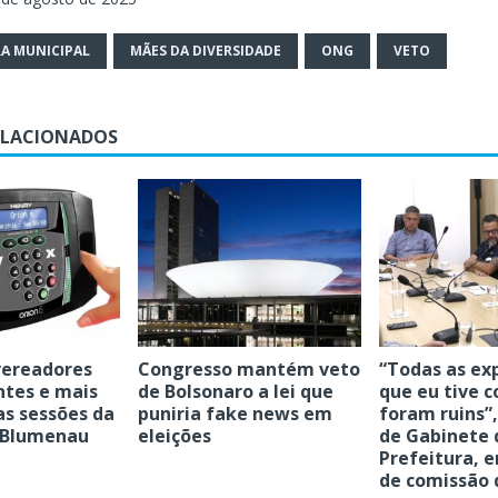
A MUNICIPAL
MÃES DA DIVERSIDADE
ONG
VETO
ELACIONADOS
vereadores
Congresso mantém veto
“Todas as ex
ntes e mais
de Bolsonaro a lei que
que eu tive 
as sessões da
puniria fake news em
foram ruins”,
 Blumenau
eleições
de Gabinete 
Prefeitura, 
de comissão