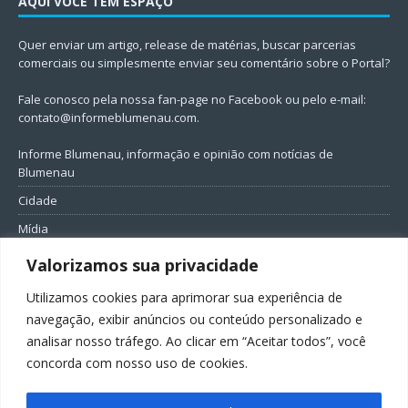
AQUI VOCÊ TEM ESPAÇO
Quer enviar um artigo, release de matérias, buscar parcerias
comerciais ou simplesmente enviar seu comentário sobre o Portal?
Fale conosco pela nossa fan-page no Facebook ou pelo e-mail:
contato@informeblumenau.com
.
Informe Blumenau, informação e opinião com notícias de
Blumenau
Cidade
Mídia
Entretenimento
Valorizamos sua privacidade
Geral
Utilizamos cookies para aprimorar sua experiência de
Política
navegação, exibir anúncios ou conteúdo personalizado e
analisar nosso tráfego. Ao clicar em “Aceitar todos”, você
FIQUE CONECTADO
concorda com nosso uso de cookies.