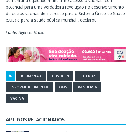
aumentar a equidade mundial no acesso a vacinas, com
potencial para uma verdadeira revolução no desenvolvimento
de outras vacinas de interesse para o Sistema Único de Saúde
(SUS) e para a saúde pública mundial”, declarou.
Fonte: Agência Brasil
BLUMENAU
COVID-19
FIOCRUZ
INFORME BLUMENAU
OMS
PANDEMIA
VACINA
ARTIGOS RELACIONADOS