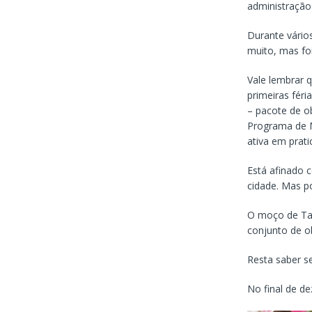
administração 
Durante vário
muito, mas fo
Vale lembrar q
primeiras féri
– pacote de o
Programa de M
ativa em prat
Está afinado 
cidade. Mas po
O moço de Tai
conjunto de o
Resta saber se
No final de d