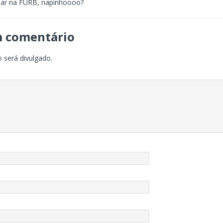
har na FURB, napinhoooo?
m comentário
 será divulgado.