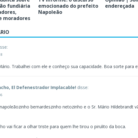
ão fundiária
emocionado do prefeito
endereçada
adores,
Napoleão
 e moradores
RIO
isse:
18
ário. Trabalhei com ele e conheço sua capacidade. Boa sorte para el
ncho, El Defenestrador Implacable!
disse:
36
 napoleãozinho bernardeszinho netozinho e o Sr. Mário Hildebrandt v
o vai ficar a olhar triste para quem lhe tirou o pirulito da boca.