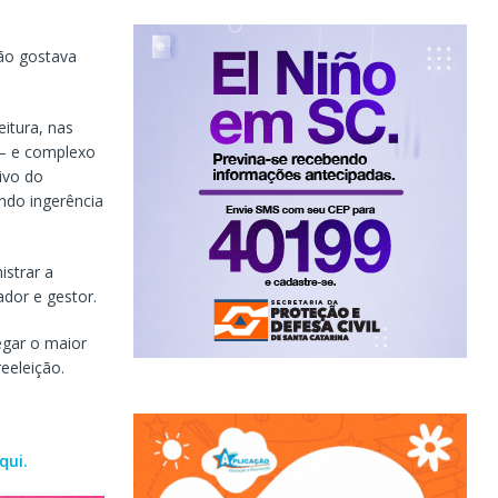
não gostava
itura, nas
 – e complexo
ivo do
ndo ingerência
istrar a
ador e gestor.
egar o maior
eeleição.
aqui.