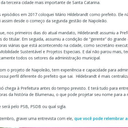
da terceira cidade mais importante de Santa Catarina.
s episódios em 2017 coloquei Mário Hildebrandt como prefeito. Ele 
i assim desde o começo da segunda gestão de Napoleão.
ue, nos primeiros dias do atual mandato, Hildebrandt assumiu a Prefe
as do titular. Em seguida, assumiu a condição de “gerente” do grande
bras viárias que está acontecendo na cidade, como secretário execut
obilidade Sustentável e Projetos Especiais. E daí não parou mais, te
icamente todos os setores da administração municipal.
com o projeto de Napoleão, tem experiência e capacidade para admin
ssui perfil diferente do prefeito que sai. Hildebrandt é mais centraliz
ó chega à Prefeitura antes do tempo previsto. E terá tudo para entr
bras da história de Blumenau, o que pode projetar seu nome para a r
 será pelo PSB, PSDB ou qual sigla.
ezembro, gravei uma entrevista com ele,
que você pode relembrar 