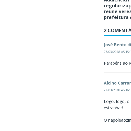
regularizaç
reúne vere
prefeitura
2 COMENTÁ
José Bento
d
27/03/2018 ÀS 15:
Parabéns ao M
Alcino Carra
27/03/2018 ÀS 16:
Logo, logo, o
estranhar!
O napoleãozinh