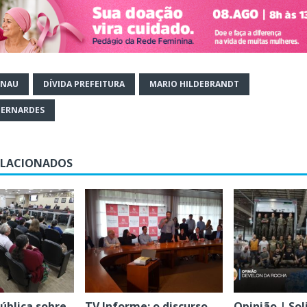
ENAU
DÍVIDA PREFEITURA
MARIO HILDEBRANDT
BERNARDES
ELACIONADOS
ública sobre
TV Informe: o discurso
Opinião | So