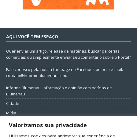
AQUI VOCÊ TEM ESPAÇO
Quer enviar um artigo, release de matérias, buscar parcerias
comerciais ou simplesmente enviar seu comentário sobre o Portal?
Fale conosco pela nossa fan-page no Facebook ou pelo e-mail:
contato@informeblumenau.com
.
Informe Blumenau, informação e opinião com notícias de
Blumenau
Cidade
Mídia
Entretenimento
Valorizamos sua privacidade
Geral
Utilizamos cookies para aprimorar sua experiência de