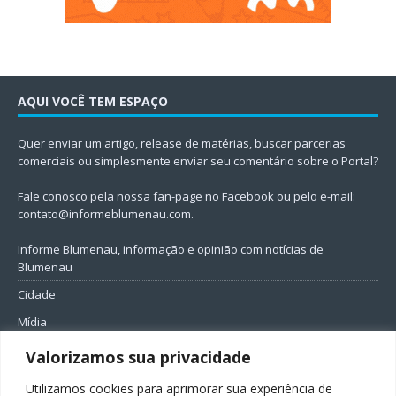
AQUI VOCÊ TEM ESPAÇO
Quer enviar um artigo, release de matérias, buscar parcerias
comerciais ou simplesmente enviar seu comentário sobre o Portal?
Fale conosco pela nossa fan-page no Facebook ou pelo e-mail:
contato@informeblumenau.com
.
Informe Blumenau, informação e opinião com notícias de
Blumenau
Cidade
Mídia
Entretenimento
Valorizamos sua privacidade
Geral
Utilizamos cookies para aprimorar sua experiência de