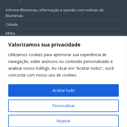
Informe Blumenau, informação e opinião com notícias de
Blumenau
Cidade
Mídia
Entretenimento
Valorizamos sua privacidade
Geral
Utilizamos cookies para aprimorar sua experiência de
Política
navegação, exibir anúncios ou conteúdo personalizado e
analisar nosso tráfego. Ao clicar em “Aceitar todos”, você
FIQUE CONECTADO
concorda com nosso uso de cookies.
Aceitar tudo
Personalizar
Todos os direitos reservados ao Informe Blumenau
Rejeitar