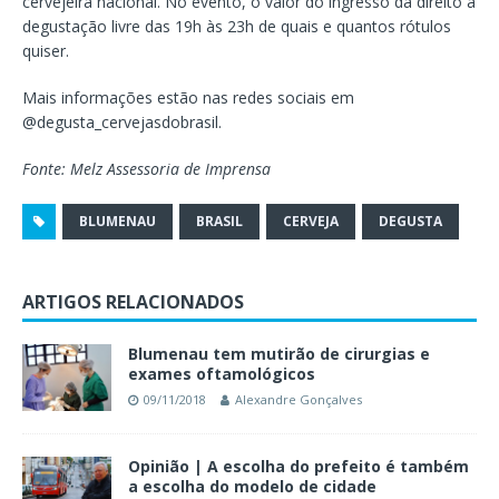
cervejeira nacional. No evento, o valor do ingresso dá direito à
degustação livre das 19h às 23h de quais e quantos rótulos
quiser.
Mais informações estão nas redes sociais em
@degusta_cervejasdobrasil.
Fonte: Melz Assessoria de Imprensa
BLUMENAU
BRASIL
CERVEJA
DEGUSTA
ARTIGOS RELACIONADOS
Blumenau tem mutirão de cirurgias e
exames oftamológicos
09/11/2018
Alexandre Gonçalves
Opinião | A escolha do prefeito é também
a escolha do modelo de cidade