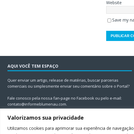
Website
Save my na
AQUI VOCÊ TEM ESPAÇO
Quer enviar um artigo, release de matérias, buscar parcerias
comerciais ou simplesmente enviar seu comentário sobre o Portal?
Fale conosco pela nossa fan-page no Facebook ou pelo e-mail:
contato@informeblumenau.com
.
Valorizamos sua privacidade
Utilizamos cookies para aprimorar sua experiência de navegação,
Todos os direitos reservados ao Informe Blumenau