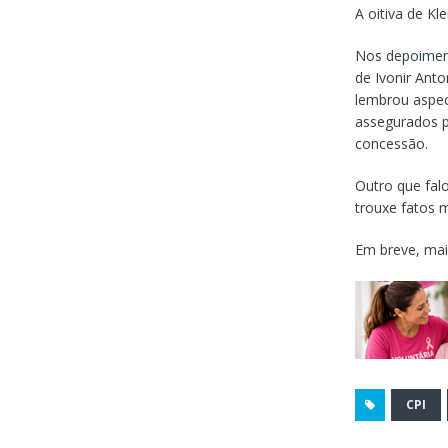
A oitiva de Kl
Nos depoiment
de Ivonir Anto
lembrou aspec
assegurados p
concessão.
Outro que fal
trouxe fatos m
Em breve, mai
CPI