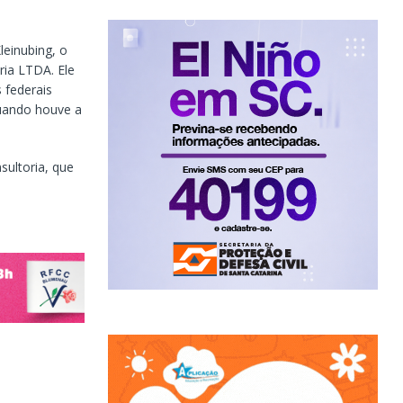
einubing, o
ria LTDA. Ele
 federais
quando houve a
ultoria, que