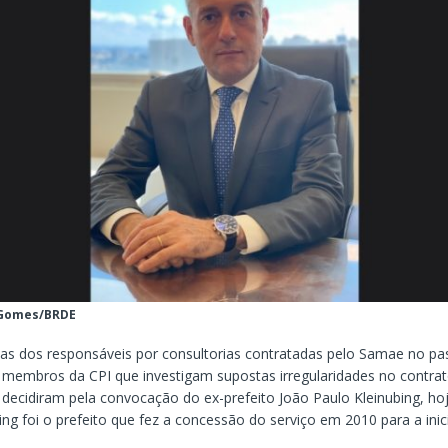
 Gomes/BRDE
las dos responsáveis por consultorias contratadas pelo Samae no p
os membros da CPI que investigam supostas irregularidades no contra
ecidiram pela convocação do ex-prefeito João Paulo Kleinubing, hoj
ng foi o prefeito que fez a concessão do serviço em 2010 para a inici