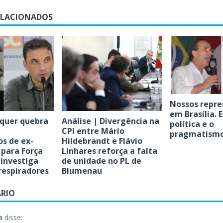
ELACIONADOS
Nossos repre
em Brasília. 
 quer quebra
Análise | Divergência na
política e o
CPI entre Mário
pragmatism
s de ex-
Hildebrandt e Flávio
 para Força
Linhares reforça a falta
 investiga
de unidade no PL de
respiradores
Blumenau
RIO
a
disse: