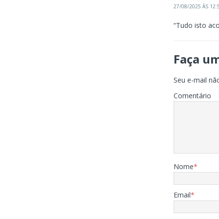
27/08/2025 ÀS 12:
“Tudo isto ac
Faça u
Seu e-mail não
Comentário
Nome
*
Email
*