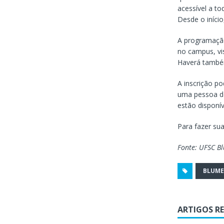
acessível a to
Desde o início
A programação
no campus, vis
Haverá também
A inscrição po
uma pessoa de
estão disponív
Para fazer sua
Fonte: UFSC B
BLUM
ARTIGOS R