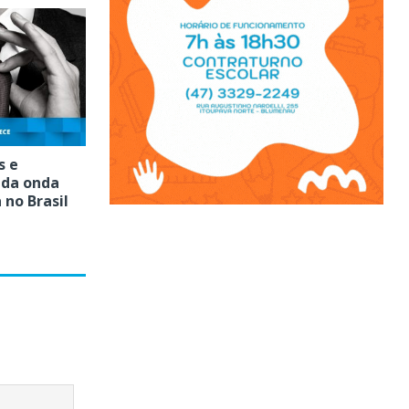
s e
 da onda
 no Brasil