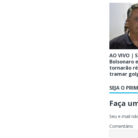
AO VIVO | S
Bolsonaro e
tornarão ré
tramar gol
SEJA O PRI
Faça u
Seu e-mail não
Comentário