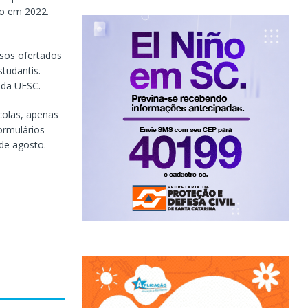
do em 2022.
sos ofertados
tudantis.
 da UFSC.
scolas, apenas
ormulários
 de agosto.