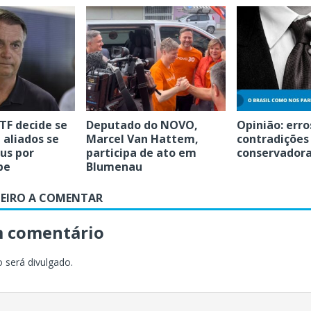
TF decide se
Deputado do NOVO,
Opinião: erro
 aliados se
Marcel Van Hattem,
contradições
us por
participa de ato em
conservadora
pe
Blumenau
MEIRO A COMENTAR
m comentário
 será divulgado.