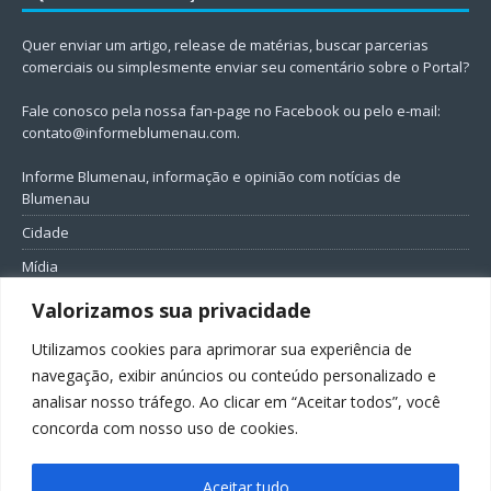
Quer enviar um artigo, release de matérias, buscar parcerias
comerciais ou simplesmente enviar seu comentário sobre o Portal?
Fale conosco pela nossa fan-page no Facebook ou pelo e-mail:
contato@informeblumenau.com
.
Informe Blumenau, informação e opinião com notícias de
Blumenau
Cidade
Mídia
Entretenimento
Valorizamos sua privacidade
Geral
Utilizamos cookies para aprimorar sua experiência de
Política
navegação, exibir anúncios ou conteúdo personalizado e
analisar nosso tráfego. Ao clicar em “Aceitar todos”, você
FIQUE CONECTADO
concorda com nosso uso de cookies.
Aceitar tudo