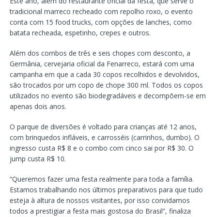
Este ano, além do restaurante oficial da festa, que serve o
tradicional marreco recheado com repolho roxo, o evento
conta com 15 food trucks, com opções de lanches, como
batata recheada, espetinho, crepes e outros.
Além dos combos de três e seis chopes com desconto, a
Germânia, cervejaria oficial da Fenarreco, estará com uma
campanha em que a cada 30 copos recolhidos e devolvidos,
são trocados por um copo de chope 300 ml. Todos os copos
utilizados no evento são biodegradáveis e decompõem-se em
apenas dois anos.
O parque de diversões é voltado para crianças até 12 anos,
com brinquedos infláveis, e carrosséis (carrinhos, dumbo). O
ingresso custa R$ 8 e o combo com cinco sai por R$ 30. O
jump custa R$ 10.
“Queremos fazer uma festa realmente para toda a família.
Estamos trabalhando nos últimos preparativos para que tudo
esteja à altura de nossos visitantes, por isso convidamos
todos a prestigiar a festa mais gostosa do Brasil”, finaliza