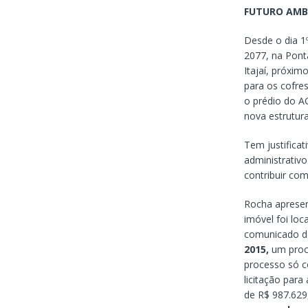
FUTURO AMB
Desde o dia 1
2077, na Pont
Itajaí, próxim
para os cofre
o prédio do A
nova estrutura
Tem justificat
administrativo
contribuir com
Rocha apresen
imóvel foi lo
comunicado da
2015,
um proce
processo só 
licitação par
de R$ 987.629