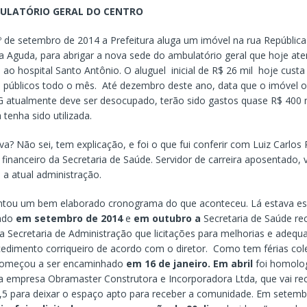
ULATÓRIO GERAL DO CENTRO
º de setembro de 2014 a Prefeitura aluga um imóvel na rua República
a Aguda, para abrigar a nova sede do ambulatório geral que hoje ate
o ao hospital Santo Antônio. O aluguel inicial de R$ 26 mil hoje cust
s públicos todo o mês. Até dezembro deste ano, data que o imóvel 
G atualmente deve ser desocupado, terão sido gastos quase R$ 400 
 tenha sido utilizada.
iva? Não sei, tem explicação, e foi o que fui conferir com Luiz Carlos 
 financeiro da Secretaria de Saúde. Servidor de carreira aposentado, 
 a atual administração.
tou um bem elaborado cronograma do que aconteceu. Lá estava esc
cado
em setembro de 2014
e
em outubro a
Secretaria de Saúde r
 Secretaria de Administração que licitações para melhorias e adequ
dimento corriqueiro de acordo com o diretor. Como tem férias cole
começou a ser encaminhado
em 16 de janeiro. Em abril
foi homolo
a a empresa Obramaster Construtora e Incorporadora Ltda, que vai re
,5 para deixar o espaço apto para receber a comunidade. Em setemb