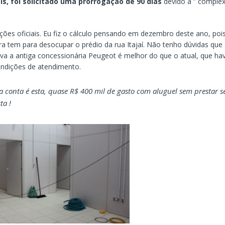
s, foi solicitado uma prorrogação de 90 dias
devido a ” complex
ções oficiais. Eu fiz o cálculo pensando em dezembro deste ano, poi
ura tem para desocupar o prédio da rua Itajaí. Não tenho dúvidas que
va a antiga concessionária Peugeot é melhor do que o atual, que ha
ndições de atendimento.
a conta é esta, quase R$ 400 mil de gasto com aluguel sem prestar s
ta !