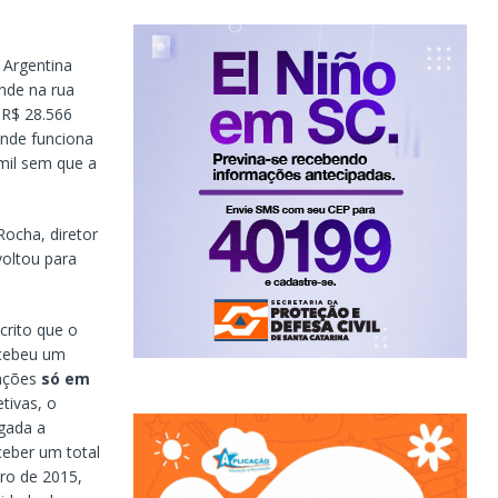
 Argentina
nde na rua
a R$ 28.566
onde funciona
mil sem que a
Rocha, diretor
voltou para
rito que o
ecebeu um
ações
só em
tivas, o
gada a
ceber um total
ro de 2015,