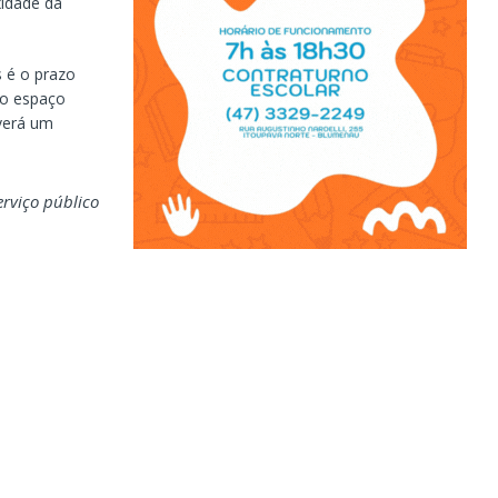
idade da
s é o prazo
 o espaço
verá um
erviço público