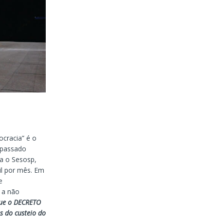
ocracia” é o
 passado
a o Sesosp,
il por mês. Em
e
 a não
que o DECRETO
s do custeio do