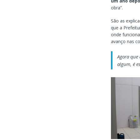
um ano depoi
obra”.
São as explica
que a Prefeit
onde funciona
avanço nas co
Agora que 
algum, é es