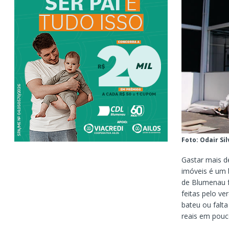
Foto: Odair S
Gastar mais d
imóveis é um b
de Blumenau f
feitas pelo v
bateu ou falt
reais em pouc