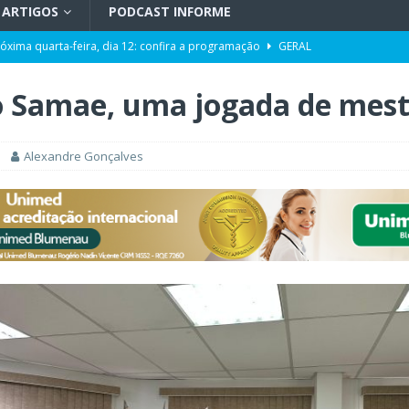
ARTIGOS
PODCAST INFORME
róxima quarta-feira, dia 12: confira a programação
GERAL
pacidade da Unidade de Transplantes após revitalização
GERAL
o Samae, uma jogada de mest
ência da Computação a partir de 2027
GERAL
Toni ao Senado será do partido NOVO
POLÍTICA
Alexandre Gonçalves
da de cargo após denúncias de assédio e importunação sexual
GERAL
eta” entre os aliados
POLÍTICA