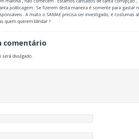
m maioria , não comecem . Estamos cansados de tanta corrupção ,
anta politicagem . Se fizerem desta maneira é somente para gastar r
esponsáveis . A muito o SAMAE precisa ser investigado, é costumas a
as quem querem blindar ?
m comentário
 será divulgado.