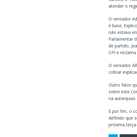
atender o reg
O vereador Ad
é base. Explic
não estava en
Parlamentar de
de partido, J
CPI e reclama 
O vereador Aíl
cobrar explica
Outro fator qu
sobre este co
na autarquias 
E por fim, o c
definido que s
próxima terça-