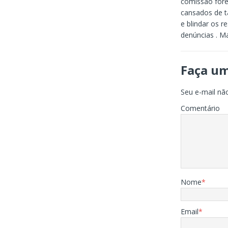
comissão fore
cansados de t
e blindar os r
denúncias . M
Faça u
Seu e-mail não
Comentário
Nome
*
Email
*