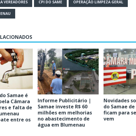
A VEREADORES
CPI DO SAME
OPERAÇÃO LIMPEZA GERAL
MENAU
ELACIONADOS
 do Samae é
Informe Publicitário |
Novidades so
pela Câmara
Samae investe R$ 60
do Samae de
es e falta de
milhões em melhorias
ficam para 
lumenau
no abastecimento de
vem
ate entre os
água em Blumenau