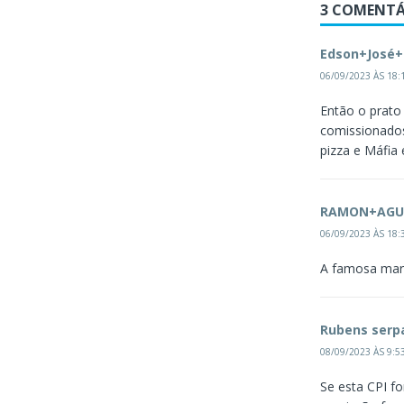
3 COMENTÁ
Edson+José
06/09/2023 ÀS 18:
Então o prato
comissionados
pizza e Máfia 
RAMON+AGU
06/09/2023 ÀS 18:
A famosa ma
Rubens serp
08/09/2023 ÀS 9:5
Se esta CPI f