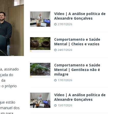
Vídeo | A análise política de
Alexandre Gonçalves
27/07/2026
Comportamento e Saúde
Mental | Cheios e vazios
24/07/2026
Comportamento e Saúde
a, assinado
Mental | Gentileza não é
milagre
oçada do
e da
17/07/2026
e o próprio
Vídeo | A análise política de
Alexandre Gonçalves
que estão
13/07/2026
Emmanuel dos
 um para