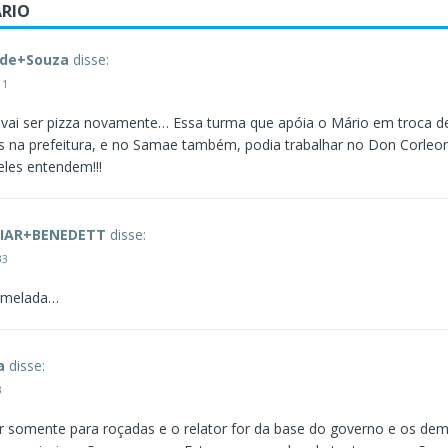
RIO
+de+Souza
disse:
11
 vai ser pizza novamente… Essa turma que apóia o Mário em troca d
 na prefeitura, e no Samae também, podia trabalhar no Don Corleon
eles entendem!!!
IAR+BENEDETT
disse:
33
rmelada…
a
disse:
3
or somente para roçadas e o relator for da base do governo e os dem