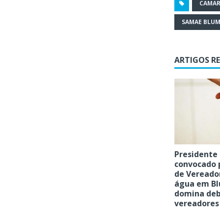
CAMAR
SAMAE BLU
ARTIGOS R
Presidente
convocado 
de Vereador
água em B
domina deb
vereadores