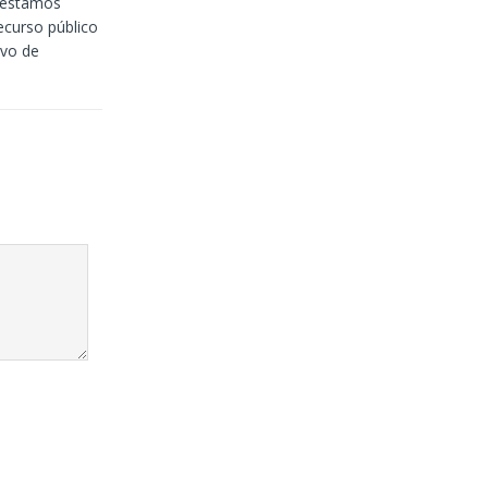
 estamos
ecurso público
lvo de