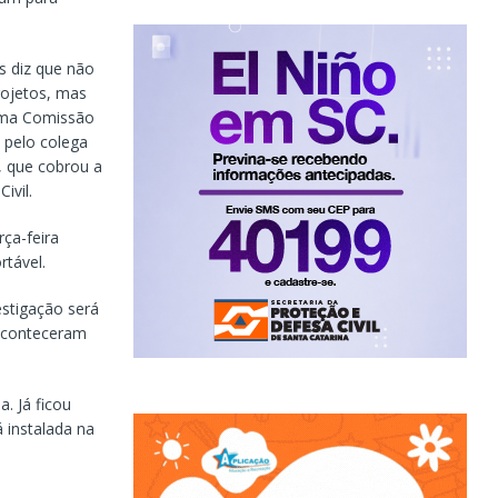
s diz que não
rojetos, mas
 uma Comissão
o pelo colega
, que cobrou a
ivil.
rça-feira
rtável.
estigação será
 aconteceram
. Já ficou
 instalada na