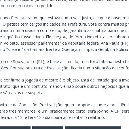
imento e protocolar o pedido.
riano Pereira era um que estava numa saia justa, ele que é base, ma
o. O petista tem cargos indicados na Prefeitura, vota contra muitos p
trando numa dividida como esta, de garantir a assinatura para que
 Inquérito fosse criada. Ele chegou, de forma indireta, a ser cobrad
ean Volpato, assessor parlamentar da deputada federal Ana Paula (PT)
do “silêncio” da Câmara frente a Operação Limpeza Geral, da Polícia C
ton de Souza, o Ito (PL), é base assumido, mas foi a tribuna nesta te
ções. Por sua postura de fiscalização, ficaria numa situação desconfo
e confirma a jogada de mestre é o objeto. Está delimitada que a inv
ntrato, que é um contrato menor, e não sobre outros negócios que
e são alvos de suspeitas.
ontrole da Comissão. Por tradição, quem propôe assume a presidência
erão tres membros, e um, praticamente certo, será Jovino. A CPI será
feira, dia 12, e terá 120 dias para apresentar o relatório.