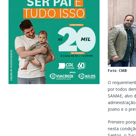
Foto: CMB
O requeriment
por todos dem
SAMAE, alvo da
administração 
Jovino e o pres
Primeiro porq
nesta condiçã
Santos, o Tuc