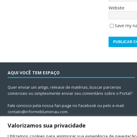
Website
Save my na
AQUI VOCÊ TEM ESPAÇO
Quer enviar um artigo, release de matérias, buscar parcerias
comerciais ou simplesmente enviar seu comentário sobre o Portal?
Fale conosco pela nossa fan-page no Facebook ou pelo e-mail:
contato@informeblumenau.com
.
Valorizamos sua privacidade
Utilizamos cookies para aprimorar sua experiência de navegação,