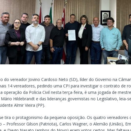
o do vereador Jovino Cardoso Neto (SD), líder do Governo na Câmar
ais 14 vereadores, pedindo uma CPI para investigar o contrato de r
 operação da Policia Civil nesta terça-feira, é uma jogada de mestr
Mário Hildebrandt e das lideranças governistas no Legislativo, leia-s
idente Almir Vieira (PP).
ue tira o protagonismo da pequena oposição. Os quatro vereadores 
o – Professor Gilson (Patriota), Carlos Wagner, o Alemão (União), 
a, e Diego Nasato (ambos do Novo) eram votos certos. Mas faltava