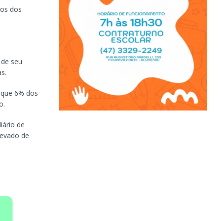
pos dos
 de seu
s.
u que 6% dos
o.
iário de
levado de