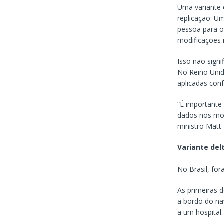
Uma variante 
replicação. Um
pessoa para ou
modificações 
Isso não signi
No Reino Unid
aplicadas con
“É importante
dados nos mos
ministro Matt
Variante delt
No Brasil, for
As primeiras 
a bordo do na
a um hospital.