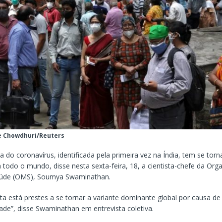
e Chowdhuri/Reuters
ta do coronavírus, identificada pela primeira vez na Índia, tem se tor
todo o mundo, disse nesta sexta-feira, 18, a cientista-chefe da Org
aúde (OMS), Soumya Swaminathan.
lta está prestes a se tornar a variante dominante global por causa d
dade”, disse Swaminathan em entrevista coletiva.