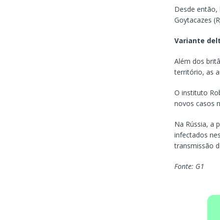
Desde então,
Goytacazes (RJ
Variante de
Além dos brit
território, a
O instituto R
novos casos n
Na Rússia, a p
infectados ne
transmissão d
Fonte: G1