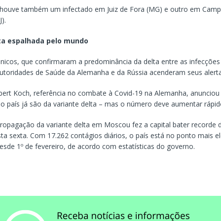
 houve também um infectado em Juiz de Fora (MG) e outro em Cam
).
lta espalhada pelo mundo
ânicos, que confirmaram a predominância da delta entre as infecções
s autoridades de Saúde da Alemanha e da Rússia acenderam seus alerta
obert Koch, referência no combate à Covid-19 na Alemanha, anuncio
o país já são da variante delta – mas o número deve aumentar rápid
ropagação da variante delta em Moscou fez a capital bater recorde d
sta sexta. Com 17.262 contágios diários, o país está no ponto mais e
esde 1º de fevereiro, de acordo com estatísticas do governo.