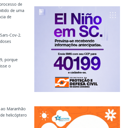
 processo de
mitido de uma
ncia de
 Sars-Cov-2.
 doses
9, porque
isse o
m ao Maranhão
de helicóptero