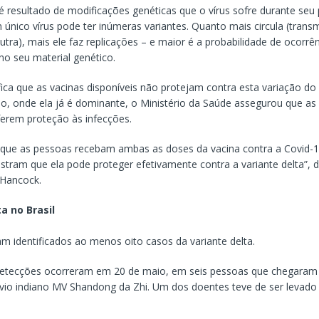
é resultado de modificações genéticas que o vírus sofre durante seu
 único vírus pode ter inúmeras variantes. Quanto mais circula (trans
tra), mais ele faz replicações – e maior é a probabilidade de ocorrê
no seu material genético.
fica que as vacinas disponíveis não protejam contra esta variação do
o, onde ela já é dominante, o Ministério da Saúde assegurou que as
ferem proteção às infecções.
 que as pessoas recebam ambas as doses da vacina contra a Covid-1
tram que ela pode proteger efetivamente contra a variante delta”, d
 Hancock.
a no Brasil
am identificados ao menos oito casos da variante delta.
detecções ocorreram em 20 de maio, em seis pessoas que chegara
vio indiano MV Shandong da Zhi. Um dos doentes teve de ser levado 