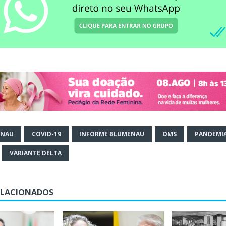
ENAU
COVID-19
INFORME BLUMENAU
OMS
PANDEMI
VARIANTE DELTA
ELACIONADOS