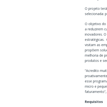
O projeto ter
selecionada: p
O objetivo do
a reduzirem c
inovadores. O
estratégicas. 
visitam as em
propõem soluç
melhoria de p
produtos e ser
“Acredito mui
proativamente
esse programa
micro e peque
faturamento”,
Requisitos