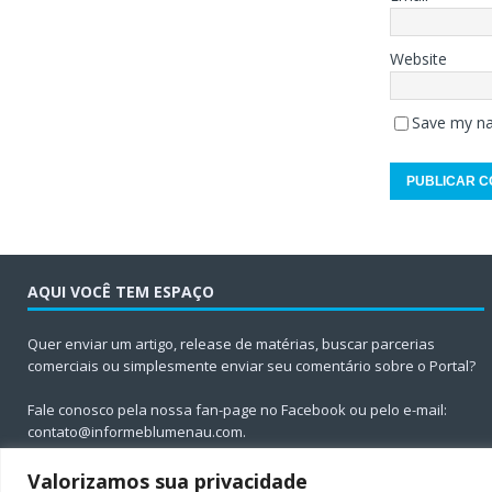
Website
Save my na
AQUI VOCÊ TEM ESPAÇO
Quer enviar um artigo, release de matérias, buscar parcerias
comerciais ou simplesmente enviar seu comentário sobre o Portal?
Fale conosco pela nossa fan-page no Facebook ou pelo e-mail:
contato@informeblumenau.com
.
Valorizamos sua privacidade