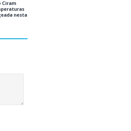
e Ciram
peraturas
geada nesta