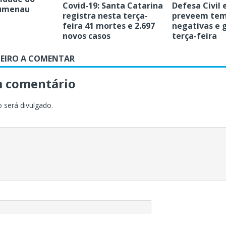
Covid-19: Santa Catarina
Defesa Civil 
lumenau
registra nesta terça-
preveem tem
feira 41 mortes e 2.697
negativas e 
novos casos
terça-feira
MEIRO A COMENTAR
m comentário
 será divulgado.