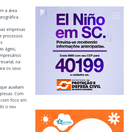
om a área
geográfica.
enas empresas
e processos
es
as ágeis,
empresários
sarial, na
ara os seus
 que auxiliam
mpresas. Com
o com foco em
do o seu