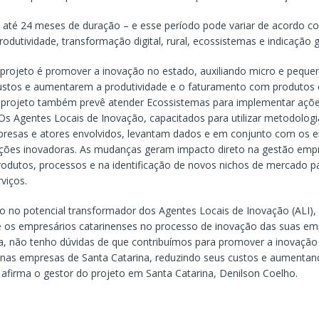
á até 24 meses de duração – e esse período pode variar de acordo c
rodutividade, transformação digital, rural, ecossistemas e indicação 
 projeto é promover a inovação no estado, auxiliando micro e pequ
ustos e aumentarem a produtividade e o faturamento com produtos 
 projeto também prevê atender Ecossistemas para implementar açõ
Os Agentes Locais de Inovação, capacitados para utilizar metodologi
presas e atores envolvidos, levantam dados e em conjunto com os 
ões inovadoras. As mudanças geram impacto direto na gestão empre
rodutos, processos e na identificação de novos nichos de mercado p
viços.
to no potencial transformador dos Agentes Locais de Inovação (ALI),
 os empresários catarinenses no processo de inovação das suas e
, não tenho dúvidas de que contribuímos para promover a inovaçã
nas empresas de Santa Catarina, reduzindo seus custos e aumentan
 afirma o gestor do projeto em Santa Catarina, Denilson Coelho.