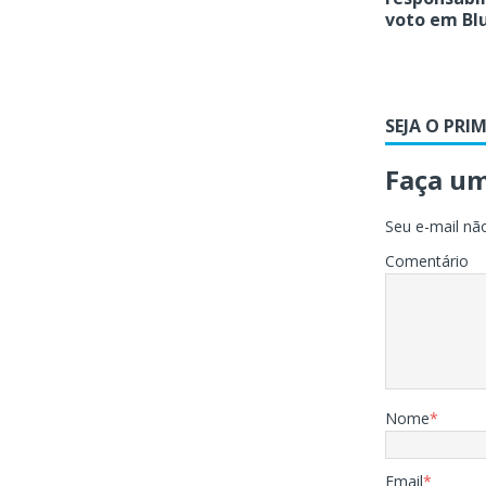
voto em B
SEJA O PRI
Faça u
Seu e-mail não
Comentário
Nome
*
Email
*