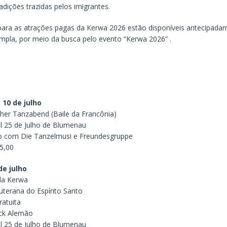
radições trazidas pelos imigrantes.
para as atrações pagas da Kerwa 2026 estão disponíveis antecipada
mpla, por meio da busca pelo evento “Kerwa 2026” .
 10 de julho
cher Tanzabend (Baile da Francônia)
al 25 de Julho de Blumenau
o com Die Tanzelmusi e Freundesgruppe
25,00
de julho
da Kerwa
Luterana do Espírito Santo
ratuita
ack Alemão
al 25 de Julho de Blumenau