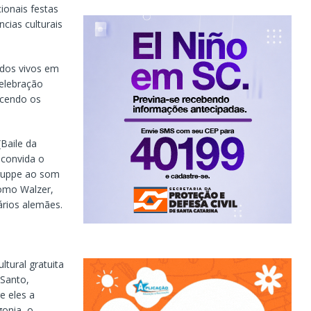
ionais festas
cias culturais
idos vivos em
elebração
ecendo os
Baile da
 convida o
gruppe ao som
como Walzer,
ários alemães.
tural gratuita
 Santo,
e eles a
gonia, o