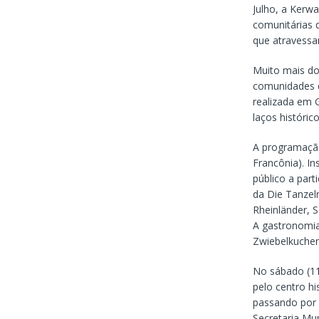
Julho, a Kerwa
comunitárias d
que atravessa
Muito mais do
comunidades d
realizada em G
laços históric
A programação
Francônia). In
público a par
da Die Tanzel
Rheinländer, S
A gastronomia
Zwiebelkuchen
No sábado (11
pelo centro hi
passando por 
Secretaria Mun