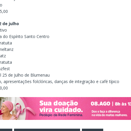
lo
25,00
 de julho
tivo
a do Espírito Santo Centro
ratuita
eltanz
atz
ratuita
nzfest
al 25 de Julho de Blumenau
, apresentações folclóricas, danças de integração e café típico
60,00