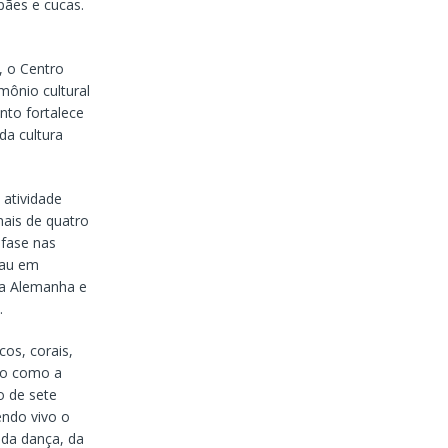
pães e cucas.
, o Centro
mônio cultural
nto fortalece
da cultura
atividade
mais de quatro
nfase nas
nau em
da Alemanha e
.
os, corais,
ido como a
o de sete
endo vivo o
 da dança, da