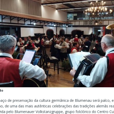
ão
spaço de preservação da cultura germânica de Blumenau será palco, e
lho, de uma das mais autênticas celebrações das tradições alemãs rea
ida pelo Blumenauer Volkstanzgruppe, grupo folclórico do Centro Cul