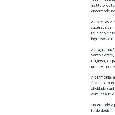
Instituto Cult
encerrando no 
À noite, às 2
sucessos da m
reunindo clás
ingressos cus
A programação 
Santo Centro,
religiosa, os 
um dos momen
A cerimônia, 
festas comuni
atividade con
comunitário e 
Encerrando a 
tarde dedicada