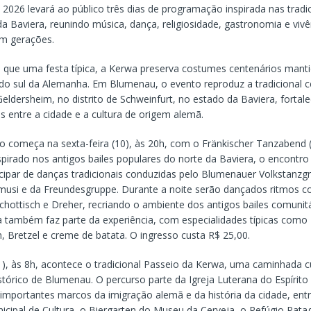
 2026 levará ao público três dias de programação inspirada nas tradic
a Baviera, reunindo música, dança, religiosidade, gastronomia e vivên
m gerações.
 que uma festa típica, a Kerwa preserva costumes centenários mant
o sul da Alemanha. Em Blumenau, o evento reproduz a tradicional c
eldersheim, no distrito de Schweinfurt, no estado da Baviera, fortal
os entre a cidade e a cultura de origem alemã.
 começa na sexta-feira (10), às 20h, com o Fränkischer Tanzabend (
spirado nos antigos bailes populares do norte da Baviera, o encontro
ticipar de danças tradicionais conduzidas pelo Blumenauer Volkstanz
musi e da Freundesgruppe. Durante a noite serão dançados ritmos 
chottisch e Dreher, recriando o ambiente dos antigos bailes comunit
 também faz parte da experiência, com especialidades típicas como
, Bretzel e creme de batata. O ingresso custa R$ 25,00.
), às 8h, acontece o tradicional Passeio da Kerwa, uma caminhada cul
stórico de Blumenau. O percurso parte da Igreja Luterana do Espírito
importantes marcos da imigração alemã e da história da cidade, entr
icipal de Cultura, o Biergarten do Museu da Cerveja, o Refúgio Pata