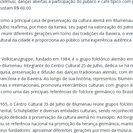
elmusi, danças abertas à participação do público e café típico com 
custam R$ 60,00.
omo a principal casa de preservação da cultura alemã em Blumenau
 Julho reafirma, por meio da Kerwa, seu papel na valorização do patri
reunir diferentes gerações em torno das tradições da Baviera, o eve
ultural da cidade e proporciona ao público uma experiência autêntica 
.
Volkstanzgruppe, fundado em 1984, é o grupo folclórico alemão em 
 Blumenau. Integrante do Centro Cultural 25 de Julho, dedica-se há 
quisa, preservação e difusão das danças tradicionais alemãs, com ê
Francônia e da Baviera. Ao longo de sua história, representou Blume
ionais e internacionais, promoveu intercâmbios culturais com grupos 
como uma das principais referências do folclore germânico no Brasil
55, o Centro Cultural 25 de Julho de Blumenau reúne grupos folclóric
ental, Schuhplattler e diversas entidades culturais, sendo reconhec
ituição dedicada à preservação da cultura alemã no município. Ao long
ou-se referência nacional na promoção da herança germânica, mant
seus fundadores: aproximar diferentes gerações por meio da música,