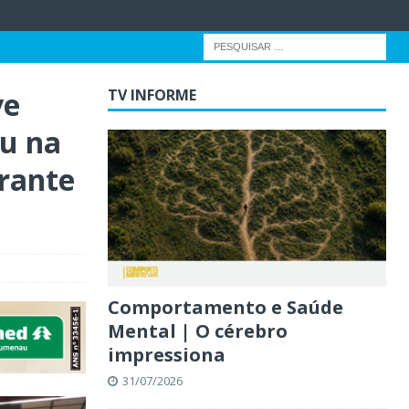
ve
TV INFORME
u na
urante
Comportamento e Saúde
Mental | O cérebro
impressiona
31/07/2026