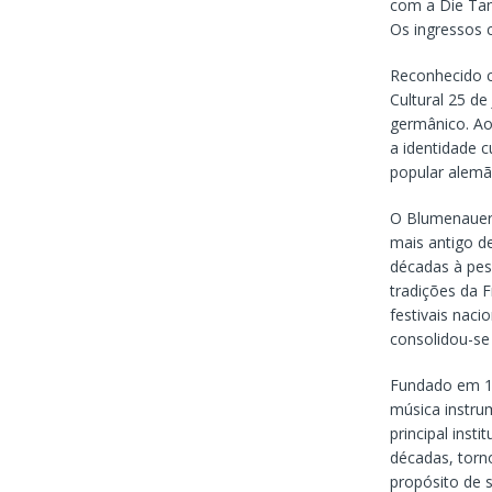
com a Die Tanz
Os ingressos 
Reconhecido c
Cultural 25 de
germânico. Ao 
a identidade c
popular alemã
O Blumenauer 
mais antigo de
décadas à pes
tradições da 
festivais nac
consolidou-se 
Fundado em 19
música instrum
principal inst
décadas, torn
propósito de 