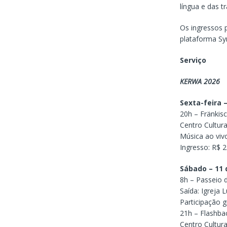
língua e das t
Os ingressos 
plataforma Sy
Serviço
KERWA 2026
Sexta-feira –
20h – Fränkis
Centro Cultur
Música ao viv
Ingresso: R$ 
Sábado – 11 
8h – Passeio 
Saída: Igreja 
Participação g
21h – Flashb
Centro Cultur