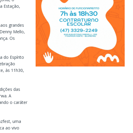
ça Estação,
a aos grandes
Denny Mello,
ança. Os
a do Espírito
lebração
ce, às 11h30,
adições das
rwa. A
ndo o caráter
nzfest, uma
ca ao vivo