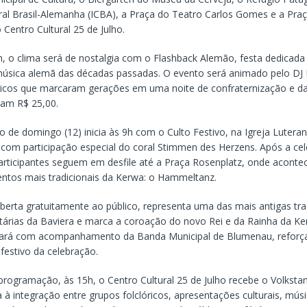
ural Brasil-Alemanha (ICBA), a Praça do Teatro Carlos Gomes e a Pra
Centro Cultural 25 de Julho.
1h, o clima será de nostalgia com o Flashback Alemão, festa dedicad
úsica alemã das décadas passadas. O evento será animado pelo DJ 
sicos que marcaram gerações em uma noite de confraternização e d
tam R$ 25,00.
de domingo (12) inicia às 9h com o Culto Festivo, na Igreja Luteran
 com participação especial do coral Stimmen des Herzens. Após a ce
participantes seguem em desfile até a Praça Rosenplatz, onde aconte
tos mais tradicionais da Kerwa: o Hammeltanz.
aberta gratuitamente ao público, representa uma das mais antigas tr
tárias da Baviera e marca a coroação do novo Rei e da Rainha da Ke
tará com acompanhamento da Banda Municipal de Blumenau, reforça
festivo da celebração.
programação, às 15h, o Centro Cultural 25 de Julho recebe o Volksta
 à integração entre grupos folclóricos, apresentações culturais, músi