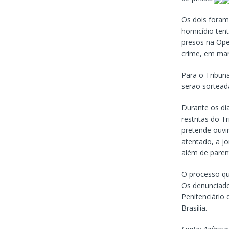
Os dois foram 
homicídio ten
presos na Oper
crime, em mar
Para o Tribun
serão sorteada
Durante os di
restritas do T
pretende ouvi
atentado, a j
além de parente
O processo qu
Os denunciado
Penitenciário
Brasília.