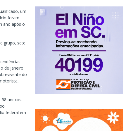
ualificado, um
lcio foram
um ano após o
e grupo, sete
pendências
io de Janeiro
obrevivente do
motorista,
e 58 anexos.
exo
io federal em