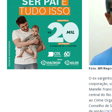
Foto: MP/Rep
O ex-sargento 
corporação, vã
Marielle Fran
central do Ri
ao Crime Organ
Conselho de S
de prisão.