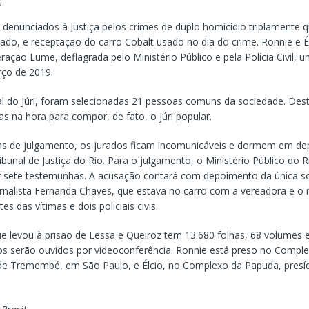
denunciados à Justiça pelos crimes de duplo homicídio triplamente q
tado, e receptação do carro Cobalt usado no dia do crime. Ronnie e É
ação Lume, deflagrada pelo Ministério Público e pela Polícia Civil, 
ço de 2019.
al do Júri, foram selecionadas 21 pessoas comuns da sociedade. Dest
s na hora para compor, de fato, o júri popular.
as de julgamento, os jurados ficam incomunicáveis e dormem em de
ribunal de Justiça do Rio. Para o julgamento, o Ministério Público do R
r sete testemunhas. A acusação contará com depoimento da única s
ornalista Fernanda Chaves, que estava no carro com a vereadora e o 
s das vítimas e dois policiais civis.
e levou à prisão de Lessa e Queiroz tem 13.680 folhas, 68 volumes 
s serão ouvidos por videoconferência. Ronnie está preso no Compl
 de Tremembé, em São Paulo, e Élcio, no Complexo da Papuda, presíd