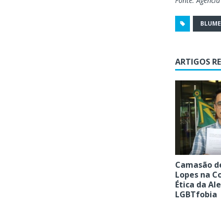
Fonte: Agência
BLUM
ARTIGOS R
Camasão de
Lopes na C
Ética da Al
LGBTfobia