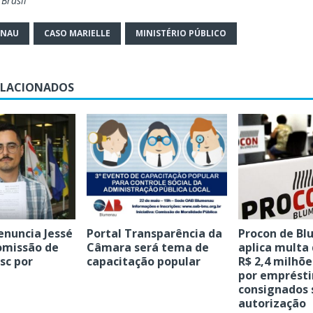
 Brasil
ENAU
CASO MARIELLE
MINISTÉRIO PÚBLICO
ELACIONADOS
Portal Transparência da
nuncia Jessé
Procon de B
Câmara será tema de
omissão de
aplica multa
capacitação popular
esc por
R$ 2,4 milhõ
por emprést
consignados
autorização