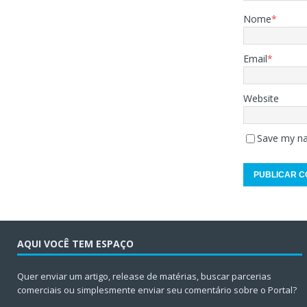
Nome
*
Email
*
Website
Save my na
AQUI VOCÊ TEM ESPAÇO
Quer enviar um artigo, release de matérias, buscar parcerias
comerciais ou simplesmente enviar seu comentário sobre o Portal?