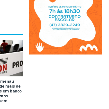
lumenau
 de mais de
es em banco
imos
 sem