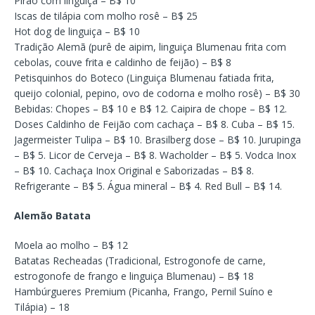
Pirão com linguiça – B$ 10
Iscas de tilápia com molho rosê – B$ 25
Hot dog de linguiça – B$ 10
Tradição Alemã (purê de aipim, linguiça Blumenau frita com
cebolas, couve frita e caldinho de feijão) – B$ 8
Petisquinhos do Boteco (Linguiça Blumenau fatiada frita,
queijo colonial, pepino, ovo de codorna e molho rosê) – B$ 30
Bebidas: Chopes – B$ 10 e B$ 12. Caipira de chope – B$ 12.
Doses Caldinho de Feijão com cachaça – B$ 8. Cuba – B$ 15.
Jagermeister Tulipa – B$ 10. Brasilberg dose – B$ 10. Jurupinga
– B$ 5. Licor de Cerveja – B$ 8. Wacholder – B$ 5. Vodca Inox
– B$ 10. Cachaça Inox Original e Saborizadas – B$ 8.
Refrigerante – B$ 5. Água mineral – B$ 4. Red Bull – B$ 14.
Alemão Batata
Moela ao molho – B$ 12
Batatas Recheadas (Tradicional, Estrogonofe de carne,
estrogonofe de frango e linguiça Blumenau) – B$ 18
Hambúrgueres Premium (Picanha, Frango, Pernil Suíno e
Tilápia) – 18