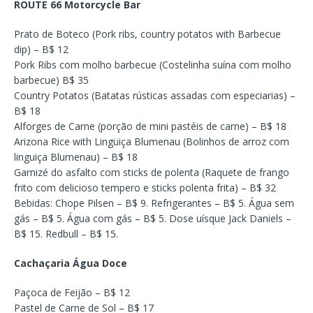
ROUTE 66 Motorcycle Bar
Prato de Boteco (Pork ribs, country potatos with Barbecue
dip) – B$ 12
Pork Ribs com molho barbecue (Costelinha suína com molho
barbecue) B$ 35
Country Potatos (Batatas rústicas assadas com especiarias) –
B$ 18
Alforges de Carne (porção de mini pastéis de carne) – B$ 18
Arizona Rice with Lingüiça Blumenau (Bolinhos de arroz com
linguiça Blumenau) – B$ 18
Garnizé do asfalto com sticks de polenta (Raquete de frango
frito com delicioso tempero e sticks polenta frita) – B$ 32
Bebidas: Chope Pilsen – B$ 9. Refrigerantes – B$ 5. Água sem
gás – B$ 5. Água com gás – B$ 5. Dose uísque Jack Daniels –
B$ 15. Redbull – B$ 15.
Cachaçaria Água Doce
Paçoca de Feijão – B$ 12
Pastel de Carne de Sol – B$ 17