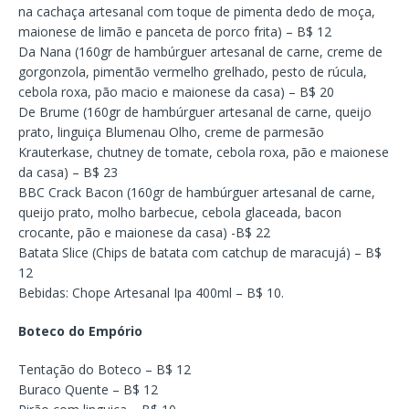
na cachaça artesanal com toque de pimenta dedo de moça,
maionese de limão e panceta de porco frita) – B$ 12
Da Nana (160gr de hambúrguer artesanal de carne, creme de
gorgonzola, pimentão vermelho grelhado, pesto de rúcula,
cebola roxa, pão macio e maionese da casa) – B$ 20
De Brume (160gr de hambúrguer artesanal de carne, queijo
prato, linguiça Blumenau Olho, creme de parmesão
Krauterkase, chutney de tomate, cebola roxa, pão e maionese
da casa) – B$ 23
BBC Crack Bacon (160gr de hambúrguer artesanal de carne,
queijo prato, molho barbecue, cebola glaceada, bacon
crocante, pão e maionese da casa) -B$ 22
Batata Slice (Chips de batata com catchup de maracujá) – B$
12
Bebidas: Chope Artesanal Ipa 400ml – B$ 10.
Boteco do Empório
Tentação do Boteco – B$ 12
Buraco Quente – B$ 12