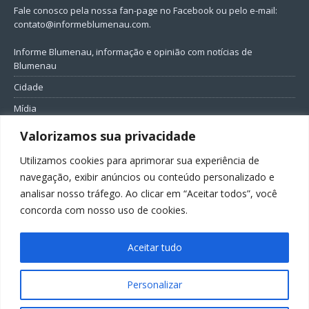
Fale conosco pela nossa fan-page no Facebook ou pelo e-mail:
contato@informeblumenau.com
.
Informe Blumenau, informação e opinião com notícias de
Blumenau
Cidade
Mídia
Entretenimento
Valorizamos sua privacidade
Geral
Utilizamos cookies para aprimorar sua experiência de
Política
navegação, exibir anúncios ou conteúdo personalizado e
analisar nosso tráfego. Ao clicar em “Aceitar todos”, você
FIQUE CONECTADO
concorda com nosso uso de cookies.
Aceitar tudo
Personalizar