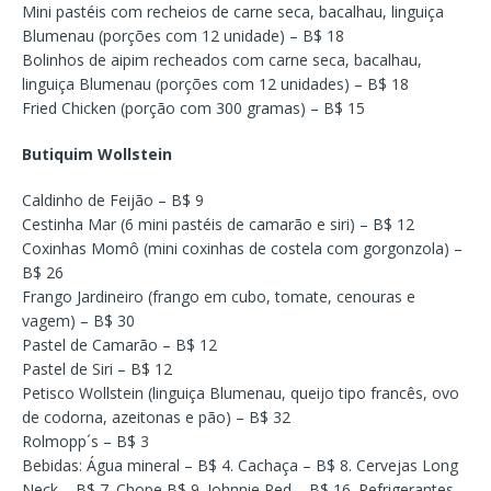
Mini pastéis com recheios de carne seca, bacalhau, linguiça
Blumenau (porções com 12 unidade) – B$ 18
Bolinhos de aipim recheados com carne seca, bacalhau,
linguiça Blumenau (porções com 12 unidades) – B$ 18
Fried Chicken (porção com 300 gramas) – B$ 15
Butiquim Wollstein
Caldinho de Feijão – B$ 9
Cestinha Mar (6 mini pastéis de camarão e siri) – B$ 12
Coxinhas Momô (mini coxinhas de costela com gorgonzola) –
B$ 26
Frango Jardineiro (frango em cubo, tomate, cenouras e
vagem) – B$ 30
Pastel de Camarão – B$ 12
Pastel de Siri – B$ 12
Petisco Wollstein (linguiça Blumenau, queijo tipo francês, ovo
de codorna, azeitonas e pão) – B$ 32
Rolmopp´s – B$ 3
Bebidas: Água mineral – B$ 4. Cachaça – B$ 8. Cervejas Long
Neck – B$ 7. Chope B$ 9. Johnnie Red – B$ 16. Refrigerantes –