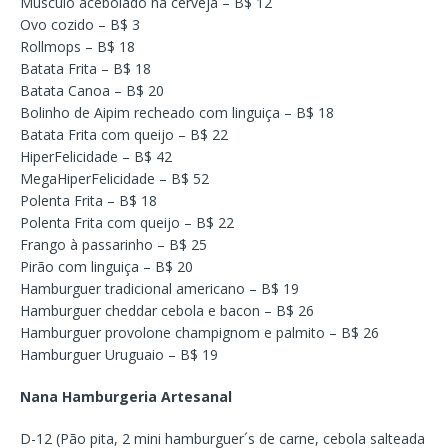
Músculo acebolado na cerveja – B$ 12
Ovo cozido – B$ 3
Rollmops – B$ 18
Batata Frita – B$ 18
Batata Canoa – B$ 20
Bolinho de Aipim recheado com linguiça – B$ 18
Batata Frita com queijo – B$ 22
HiperFelicidade – B$ 42
MegaHiperFelicidade – B$ 52
Polenta Frita – B$ 18
Polenta Frita com queijo – B$ 22
Frango à passarinho – B$ 25
Pirão com linguiça – B$ 20
Hamburguer tradicional americano – B$ 19
Hamburguer cheddar cebola e bacon – B$ 26
Hamburguer provolone champignom e palmito – B$ 26
Hamburguer Uruguaio – B$ 19
Nana Hamburgeria Artesanal
D-12 (Pão pita, 2 mini hamburguer´s de carne, cebola salteada