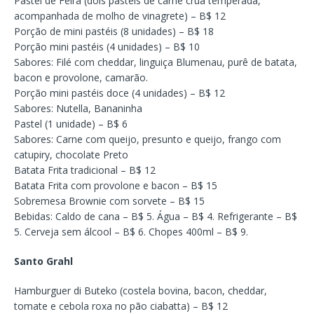
Pastel de Feira (dois pastéis de carne crua temperada,
acompanhada de molho de vinagrete) – B$ 12
Porção de mini pastéis (8 unidades) – B$ 18
Porção mini pastéis (4 unidades) – B$ 10
Sabores: Filé com cheddar, linguiça Blumenau, purê de batata,
bacon e provolone, camarão.
Porção mini pastéis doce (4 unidades) – B$ 12
Sabores: Nutella, Bananinha
Pastel (1 unidade) – B$ 6
Sabores: Carne com queijo, presunto e queijo, frango com
catupiry, chocolate Preto
Batata Frita tradicional – B$ 12
Batata Frita com provolone e bacon – B$ 15
Sobremesa Brownie com sorvete – B$ 15
Bebidas: Caldo de cana – B$ 5. Água – B$ 4. Refrigerante – B$
5. Cerveja sem álcool – B$ 6. Chopes 400ml – B$ 9.
Santo Grahl
Hamburguer di Buteko (costela bovina, bacon, cheddar,
tomate e cebola roxa no pão ciabatta) – B$ 12