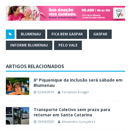
BLUMENAU
FICA BEM GASPAR
GASPAR
INFORME BLUMENAU
PELO VALE
ARTIGOS RELACIONADOS
6º Piquenique da Inclusão será sábado em
Blumenau
02/04/2019
Fernando Krieger
Transporte Coletivo sem prazo para
retornar em Santa Catarina
29/04/2020
Alexandre Gonçalves