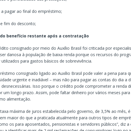
 a pagar ao final do empréstimo;
 e fim do desconto;
o do benefício restante após a contratação
édito consignado por meio do Auxílio Brasil foi criticada por especiali
 ser danosa à população de baixa renda porque os recursos do prog
utilizados para gastos básicos de sobrevivência.
éstimo consignado ligado ao Auxílio Brasil pode valer a pena para
idade urgente e inadiável – mas não para pagar as contas do dia a d
 desnecessárias. Isso porque o crédito pode comprometer a renda di
or um longo prazo. Assim, pode faltar dinheiro por vários meses para
omo alimentação.
 taxa máxima de juros estabelecida pelo governo, de 3,5% ao mês, é 
bem maior do que a praticada atualmente para outros tipos de empr
omo os para aposentados, pensionistas e servidores públicos”, diz a 
ou a identificar mais de 2 mil reclamações de consumidores logo no i