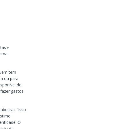
stas e
rama
 quem tem
ia ou para
sponível do
 fazer gastos
abusiva. “Isso
éstimo
entidade. O
nício da