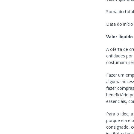
Soma do total
Data do início
Valor líquid
A oferta de cr
entidades por
costumam ser 
Fazer um empr
alguma necess
fazer compras
beneficiário p
essenciais, c
Para o Idec, a
porque ela é 
consignado, c
instituto cheg