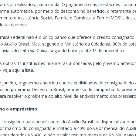
ratos já realizados, nada muda. O pagamento das prestações contin
forma automática, por meio do desconto no benefício, diretamente pe
mento e Assistência Social, Família e Combate à Fome (MDS)”, dest
o à imprensa.
mica Federal não é o único banco que oferece o crédito consignado
do Auxílio Brasil. Mas, segundo o Ministério da Cidadania, 80% do tot
avia sido feita via Caixa, segundo balanço até 1º de novembro.
outras 11 instituições financeiras autorizadas pelo governo anterior 
veja aqui a lista.
janeiro, o governo anunciou que os endividados do consignado do Au
dos no programa Desenrola Brasil, promessa de campanha do presiden
para resolver o problema do alto nível de endividamento dos brasileiro
na o empréstimo
onsignado para beneficiários do Auxílio Brasil foi disponibilizado no 
lor máximo do consignado é limitado a 40% do valor mensal do Auxílio
o considerados R$ 400, e não o valor mínimo mensal de R$ 600 pago 