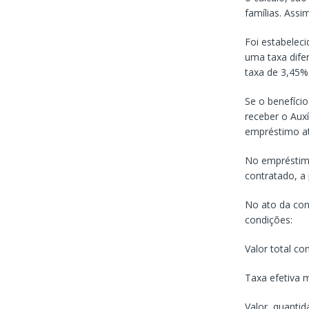
famílias. Assi
Foi estabeleci
uma taxa dife
taxa de 3,45%
Se o benefíci
receber o Auxí
empréstimo at
No empréstimo
contratado, a
No ato da cont
condições:
Valor total c
Taxa efetiva m
Valor, quantid