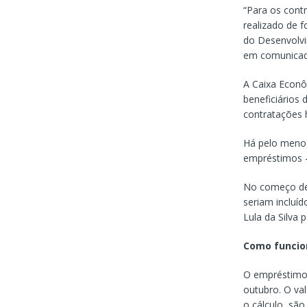
“Para os cont
realizado de 
do Desenvolvi
em comunicad
A Caixa Econô
beneficiários 
contratações h
Há pelo menos 
empréstimos – 
No começo de 
seriam incluí
Lula da Silva 
Como funcio
O empréstimo c
outubro. O va
o cálculo, sã