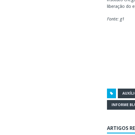
liberação do 
Fonte: g1
AUXÍLI
INFORME B
ARTIGOS R