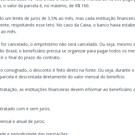
m, o valor da parcela é, no máximo, de R$ 160.
do um limite de juros de 3,5% ao mês, mas cada instituição financei
rente, respeitando esse teto. No caso da Caixa, o banco havia estab
 ao mês.
o for cancelado, o empréstimo não será cancelado. Ou seja, mesmo s
lio Brasil, o beneficiário precisa se organizar para pagar todos os m
é o final do prazo do contrato.
 consignado, o desconto é feito direto na fonte. Ou seja, durante o
 parcela é descontada diretamente do valor mensal do benefício.
ratação, as instituições financeiras devem informar ao beneficiário 
ontratado com e sem juros;
ensal e anual de juros;
ade e periodicidade das prestações;