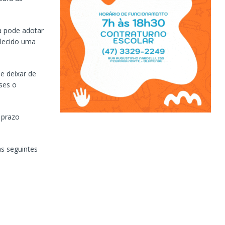
ra pode adotar
elecido uma
e deixar de
eses o
 prazo
as seguintes