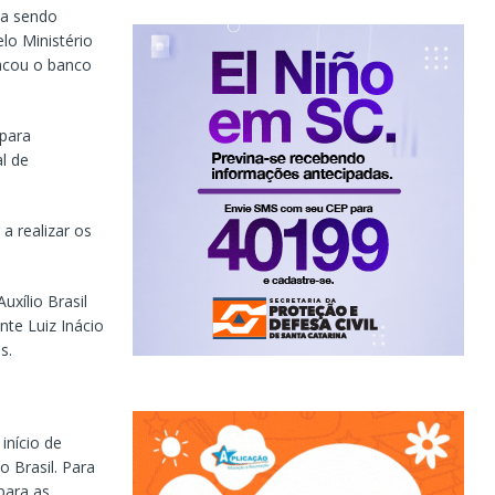
ua sendo
lo Ministério
acou o banco
 para
al de
a realizar os
xílio Brasil
te Luiz Inácio
s.
início de
 Brasil. Para
para as