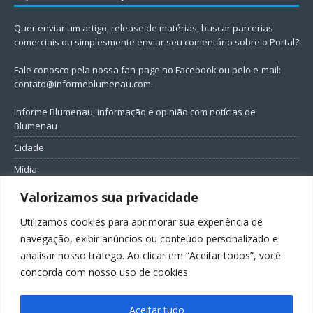
Quer enviar um artigo, release de matérias, buscar parcerias
comerciais ou simplesmente enviar seu comentário sobre o Portal?
Fale conosco pela nossa fan-page no Facebook ou pelo e-mail:
contato@informeblumenau.com
.
Informe Blumenau, informação e opinião com notícias de
Blumenau
Cidade
Mídia
Entretenimento
Valorizamos sua privacidade
Geral
Utilizamos cookies para aprimorar sua experiência de
Política
navegação, exibir anúncios ou conteúdo personalizado e
analisar nosso tráfego. Ao clicar em “Aceitar todos”, você
FIQUE CONECTADO
concorda com nosso uso de cookies.
Aceitar tudo