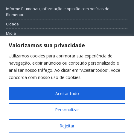
Informe Blumenau, informação e opinião com notícias de
Blumenau
Cidade
Mídia
Entretenimento
Valorizamos sua privacidade
Geral
Utilizamos cookies para aprimorar sua experiência de
Política
navegação, exibir anúncios ou conteúdo personalizado e
analisar nosso tráfego. Ao clicar em “Aceitar todos”, você
FIQUE CONECTADO
concorda com nosso uso de cookies.
Aceitar tudo
Personalizar
Todos os direitos reservados ao Informe Blumenau
Rejeitar