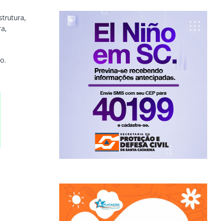
trutura,
ra,
o.