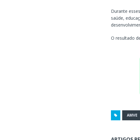
Durante esses 
saúde, educaçã
desenvolvime
O resultado d
AMVE
ARTIGOS R