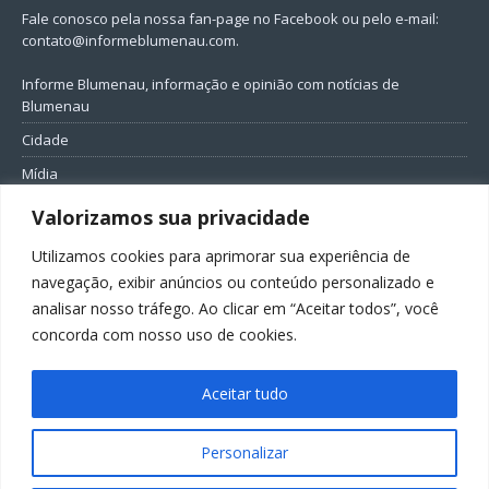
Fale conosco pela nossa fan-page no Facebook ou pelo e-mail:
contato@informeblumenau.com
.
Informe Blumenau, informação e opinião com notícias de
Blumenau
Cidade
Mídia
Entretenimento
Valorizamos sua privacidade
Geral
Utilizamos cookies para aprimorar sua experiência de
Política
navegação, exibir anúncios ou conteúdo personalizado e
analisar nosso tráfego. Ao clicar em “Aceitar todos”, você
FIQUE CONECTADO
concorda com nosso uso de cookies.
Aceitar tudo
Personalizar