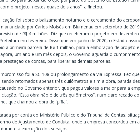
com o projeto, nestes quase dois anos”, alfinetou.
licação foi sobre o balizamento noturno e o cercamento do aeropo
m anunciado por Carlos Moisés em Blumenau em setembro de 2019
previsto de R$ 4 milhões. Diz que receberam o projeto em dezembro
 Prefeitura em fevereiro. Disse que em junho de 2020, o Estado assi
pio a primeira parcela de R$ 1 milhão, para a elaboração de projeto
 agora, um ano e um mês depois, o Governo aguarda o cumpriment
 prestação de contas, para liberar as demais parcelas.
compromisso foi a SC 108 ou prolongamento da Via Expressa. Fez que
 sendo retomados apenas três quilômetros e sim a obra, parada des
ausado no Governo anterior, que pagou valores a maior para a empr
icitação. “Esta obra não é de três quilômetros”, num claro recado ao
ndt que chamou a obra de “pífia”.
arada por conta do Ministério Público e do Tribunal de Contas, situaç
Termo de Ajustamento de Conduta, onde a empresa concordou em ab
 durante a execução dos serviços.