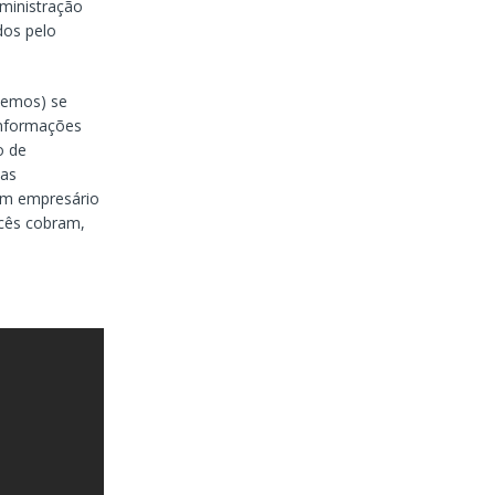
dministração
dos pelo
demos) se
informações
o de
das
 um empresário
ocês cobram,