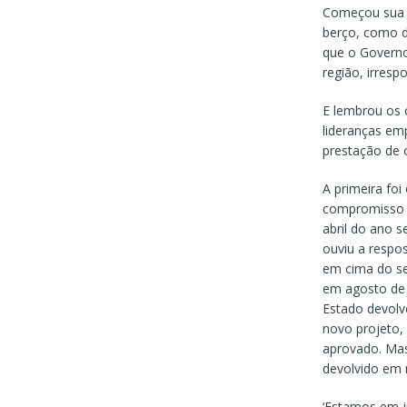
Começou sua fa
berço, como d
que o Governo
região, irres
E lembrou os 
lideranças emp
prestação de 
A primeira fo
compromisso e
abril do ano 
ouviu a respo
em cima do se
em agosto de 
Estado devolv
novo projeto,
aprovado. Mas
devolvido em 
‘Estamos em j