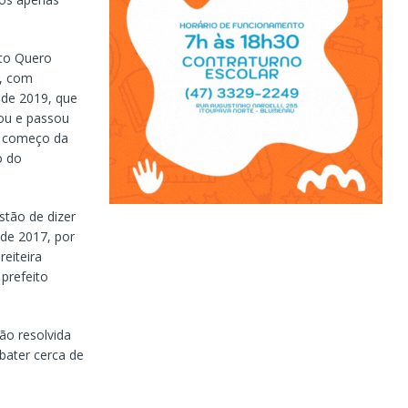
rto Quero
, com
 de 2019, que
nou e passou
 e começo da
o do
stão de dizer
de 2017, por
eiteira
 prefeito
ão resolvida
ater cerca de