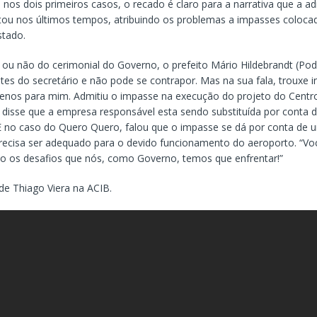
nos dois primeiros casos, o recado é claro para a narrativa que a a
tou nos últimos tempos, atribuindo os problemas a impasses coloca
tado.
a ou não do cerimonial do Governo, o prefeito Mário Hildebrandt (Po
tes do secretário e não pode se contrapor. Mas na sua fala, trouxe 
enos para mim. Admitiu o impasse na execução do projeto do Centr
disse que a empresa responsável esta sendo substituída por conta 
 E no caso do Quero Quero, falou que o impasse se dá por conta de
recisa ser adequado para o devido funcionamento do aeroporto. “V
o os desafios que nós, como Governo, temos que enfrentar!”
 de Thiago Viera na ACIB.