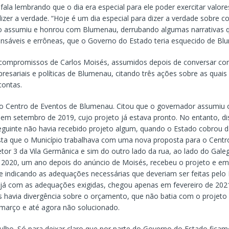
la lembrando que o dia era especial para ele poder exercitar valore
izer a verdade. “Hoje é um dia especial para dizer a verdade sobre
 assumiu e honrou com Blumenau, derrubando algumas narrativas 
ponsáveis e errôneas, que o Governo do Estado teria esquecido de Bl
compromissos de Carlos Moisés, assumidos depois de conversar co
resariais e políticas de Blumenau, citando três ações sobre as quais
contas.
i o Centro de Eventos de Blumenau. Citou que o governador assumiu 
m setembro de 2019, cujo projeto já estava pronto. No entanto, di
seguinte não havia recebido projeto algum, quando o Estado cobrou da
sta que o Município trabalhava com uma nova proposta para o Centr
tor 3 da Vila Germânica e sim do outro lado da rua, ao lado do Gale
2020, um ano depois do anúncio de Moisés, recebeu o projeto e em
e indicando as adequações necessárias que deveriam ser feitas pelo 
 já com as adequações exigidas, chegou apenas em fevereiro de 2021
 havia divergência sobre o orçamento, que não batia com o projeto 
março e até agora não solucionado.
ulho. Só para deixar claro que por parte do Governo do Estado fica