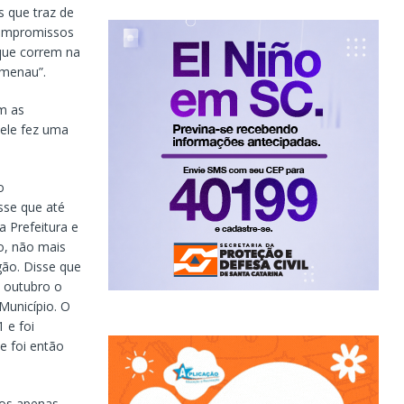
s que traz de
 compromissos
que correm na
umenau”.
m as
 ele fez uma
o
sse que até
 Prefeitura e
o, não mais
gão. Disse que
 outubro o
Município. O
 e foi
e foi então
mos apenas