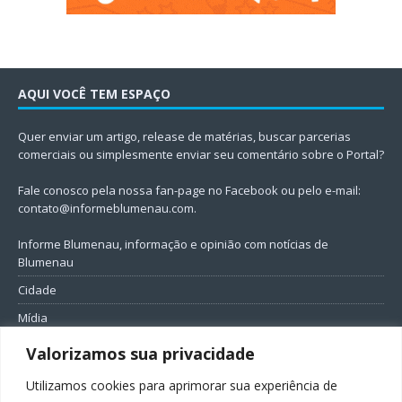
AQUI VOCÊ TEM ESPAÇO
Quer enviar um artigo, release de matérias, buscar parcerias
comerciais ou simplesmente enviar seu comentário sobre o Portal?
Fale conosco pela nossa fan-page no Facebook ou pelo e-mail:
contato@informeblumenau.com
.
Informe Blumenau, informação e opinião com notícias de
Blumenau
Cidade
Mídia
Entretenimento
Valorizamos sua privacidade
Geral
Utilizamos cookies para aprimorar sua experiência de
Política