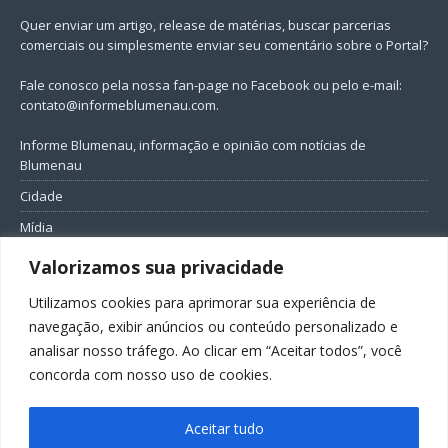
Quer enviar um artigo, release de matérias, buscar parcerias
comerciais ou simplesmente enviar seu comentário sobre o Portal?
Fale conosco pela nossa fan-page no Facebook ou pelo e-mail:
contato@informeblumenau.com
.
Informe Blumenau, informação e opinião com notícias de
Blumenau
Cidade
Mídia
Entretenimento
Valorizamos sua privacidade
Geral
Utilizamos cookies para aprimorar sua experiência de
Política
navegação, exibir anúncios ou conteúdo personalizado e
analisar nosso tráfego. Ao clicar em “Aceitar todos”, você
FIQUE CONECTADO
concorda com nosso uso de cookies.
Aceitar tudo