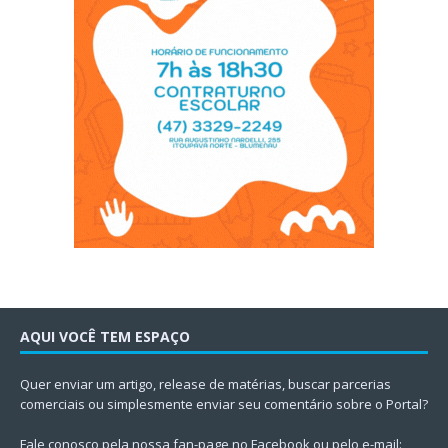
AQUI VOCÊ TEM ESPAÇO
Quer enviar um artigo, release de matérias, buscar parcerias
comerciais ou simplesmente enviar seu comentário sobre o Portal?
Fale conosco pela nossa fan-page no Facebook ou pelo e-mail: