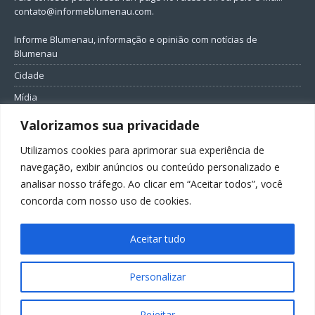
contato@informeblumenau.com
.
Informe Blumenau, informação e opinião com notícias de
Blumenau
Cidade
Mídia
Entretenimento
Valorizamos sua privacidade
Geral
Utilizamos cookies para aprimorar sua experiência de
Política
navegação, exibir anúncios ou conteúdo personalizado e
analisar nosso tráfego. Ao clicar em “Aceitar todos”, você
FIQUE CONECTADO
concorda com nosso uso de cookies.
Aceitar tudo
Personalizar
Todos os direitos reservados ao Informe Blumenau
Rejeitar