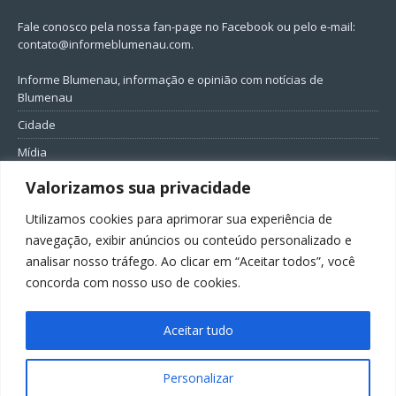
Fale conosco pela nossa fan-page no Facebook ou pelo e-mail:
contato@informeblumenau.com
.
Informe Blumenau, informação e opinião com notícias de
Blumenau
Cidade
Mídia
Entretenimento
Valorizamos sua privacidade
Geral
Utilizamos cookies para aprimorar sua experiência de
Política
navegação, exibir anúncios ou conteúdo personalizado e
analisar nosso tráfego. Ao clicar em “Aceitar todos”, você
FIQUE CONECTADO
concorda com nosso uso de cookies.
Aceitar tudo
Personalizar