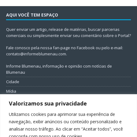
AQUI VOCÊ TEM ESPAÇO
Quer enviar um artigo, release de matérias, buscar parcerias
comerciais ou simplesmente enviar seu comentário sobre o Portal?
Fale conosco pela nossa fan-page no Facebook ou pelo e-mail:
contato@informeblumenau.com
.
Informe Blumenau, informação e opinião com notícias de
Blumenau
Cidade
Mídia
Entretenimento
Valorizamos sua privacidade
Geral
Utilizamos cookies para aprimorar sua experiência de
Política
navegação, exibir anúncios ou conteúdo personalizado e
analisar nosso tráfego. Ao clicar em “Aceitar todos”, você
FIQUE CONECTADO
concorda com nosso uso de cookies.