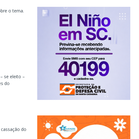
obre o tema.
 se eleito –
es do
a cassação do