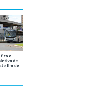
fica o
letivo de
te fim de