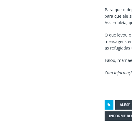
Para que o de
para que ele s
Assembleia, qu
O que levou o
mensagens env
as refugiadas 
Falou, mamãe
Com informaçõ
ALESP
INFORME B