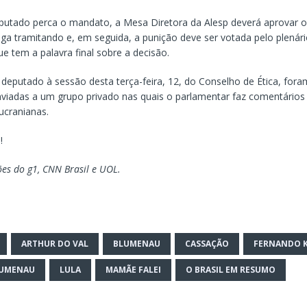
putado perca o mandato, a Mesa Diretora da Alesp deverá aprovar 
iga tramitando e, em seguida, a punição deve ser votada pelo plenár
e tem a palavra final sobre a decisão.
 deputado à sessão desta terça-feira, 12, do Conselho de Ética, fora
iadas a um grupo privado nas quais o parlamentar faz comentários 
ucranianas.
!
es do g1, CNN Brasil e UOL.
ARTHUR DO VAL
BLUMENAU
CASSAÇÃO
FERNANDO K
LUMENAU
LULA
MAMÃE FALEI
O BRASIL EM RESUMO