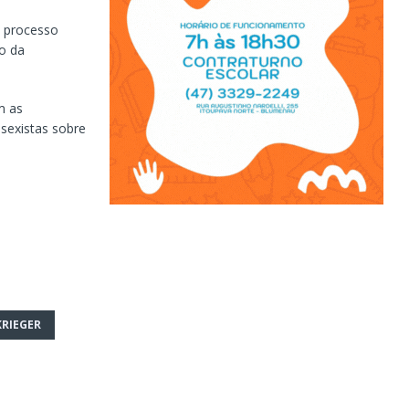
o processo
io da
m as
sexistas sobre
RIEGER