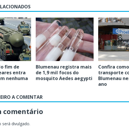
ELACIONADOS
o fim de
Blumenau registra mais
Confira como 
eares entra
de 1,9 mil focos do
transporte co
sem nenhuma
mosquito Aedes aegypti
Blumenau nes
ano
MEIRO A COMENTAR
m comentário
 será divulgado.