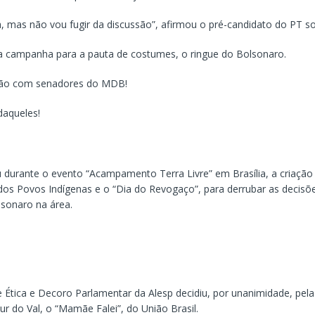
a, mas não vou fugir da discussão”, afirmou o pré-candidato do PT s
 campanha para a pauta de costumes, o ringue do Bolsonaro.
ão com senadores do MDB!
aqueles!
 durante o evento “Acampamento Terra Livre” em Brasília, a criação –
 dos Povos Indígenas e o “Dia do Revogaço”, para derrubar as decisõ
lsonaro na área.
 Ética e Decoro Parlamentar da Alesp decidiu, por unanimidade, pel
r do Val, o “Mamãe Falei”, do União Brasil.