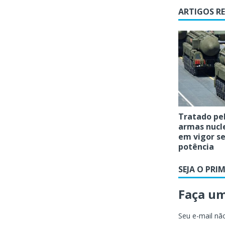
ARTIGOS R
Tratado pel
armas nucl
em vigor 
potência
SEJA O PRI
Faça u
Seu e-mail não