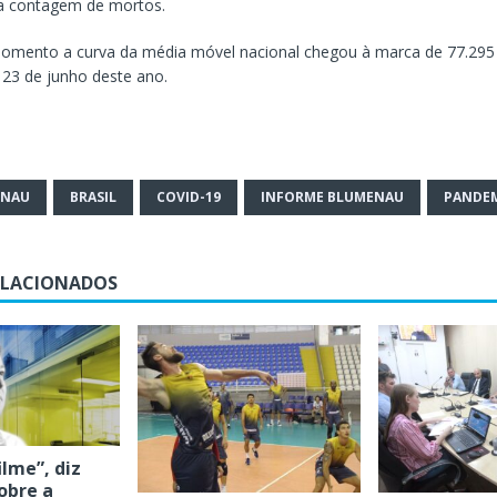
a contagem de mortos.
omento a curva da média móvel nacional chegou à marca de 77.295
a 23 de junho deste ano.
ENAU
BRASIL
COVID-19
INFORME BLUMENAU
PANDE
ELACIONADOS
filme”, diz
obre a