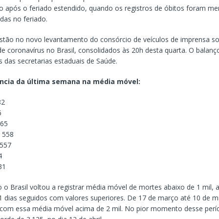
o após o feriado estendido, quando os registros de óbitos foram me
das no feriado.
tão no novo levantamento do consórcio de veículos de imprensa so
 coronavírus no Brasil, consolidados às 20h desta quarta. O balanço
s das secretarias estaduais de Saúde.
ncia da última semana na média móvel:
82
6
565
 558
 557
4
31
 o Brasil voltou a registrar média móvel de mortes abaixo de 1 mil,
1 dias seguidos com valores superiores. De 17 de março até 10 de m
 com essa média móvel acima de 2 mil. No pior momento desse perí