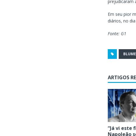
prejudicaram 
Em seu pior m
diários, no di
Fonte: G1
BLUM
ARTIGOS R
“Já vi este 
Napoleão s