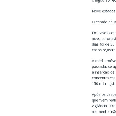
chegou ao reco
Nove estados 
O estado de R
Em casos conf
novo coronaví
dias foi de 3
casos registr
A média móvel
passada, se a
à inserção de
concentra esse
150 mil regist
Após os casos
que “vem real
vigilância”. D
momento “não 