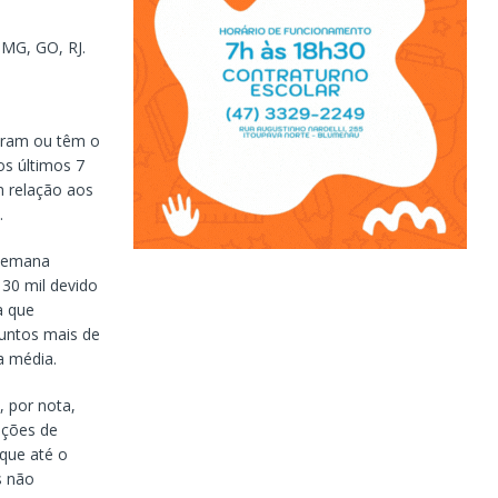
 MG, GO, RJ.
eram ou têm o
os últimos 7
m relação aos
.
 semana
 30 mil devido
a que
juntos mais de
a média.
, por nota,
ações de
 que até o
s não