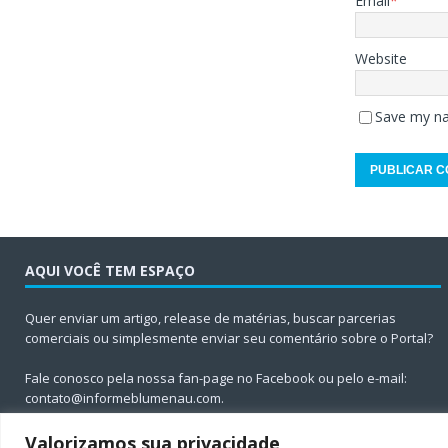
Email
*
Website
Save my na
AQUI VOCÊ TEM ESPAÇO
Quer enviar um artigo, release de matérias, buscar parcerias
comerciais ou simplesmente enviar seu comentário sobre o Portal?
Fale conosco pela nossa fan-page no Facebook ou pelo e-mail:
contato@informeblumenau.com
.
Valorizamos sua privacidade