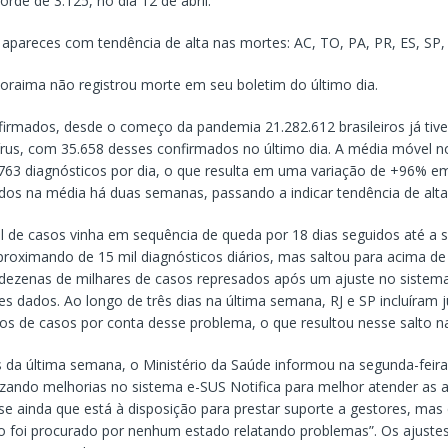
rde de 3.125, no dia 12 de abril.
apareces com tendência de alta nas mortes: AC, TO, PA, PR, ES, SP,
oraima não registrou morte em seu boletim do último dia.
irmados, desde o começo da pandemia 21.282.612 brasileiros já tiv
rus, com 35.658 desses confirmados no último dia. A média móvel n
5.763 diagnósticos por dia, o que resulta em uma variação de +96% e
ados na média há duas semanas, passando a indicar tendência de alta
 de casos vinha em sequência de queda por 18 dias seguidos até a
proximando de 15 mil diagnósticos diários, mas saltou para acima de
 dezenas de milhares de casos represados após um ajuste no sistem
s dados. Ao longo de três dias na última semana, RJ e SP incluíram 
ros de casos por conta desse problema, o que resultou nesse salto n
 da última semana, o Ministério da Saúde informou na segunda-feira
izando melhorias no sistema e-SUS Notifica para melhor atender as 
isse ainda que está à disposição para prestar suporte a gestores, mas
foi procurado por nenhum estado relatando problemas”. Os ajuste