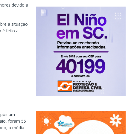
nores devido a
bre a situação
 é feito a
 após um
aio, foram 55
odo, a média