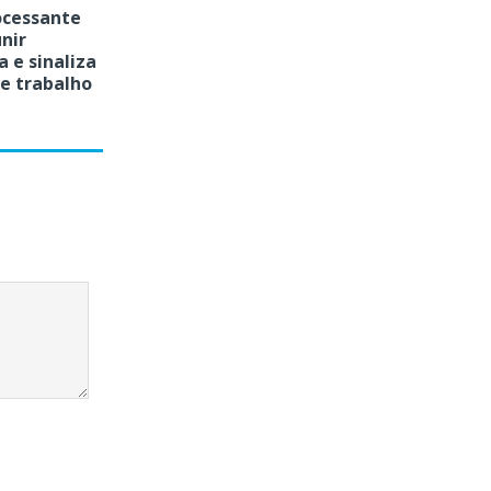
ocessante
unir
 e sinaliza
de trabalho