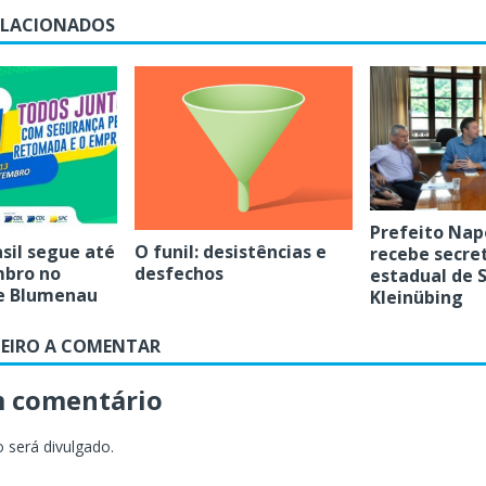
ELACIONADOS
Prefeito Nap
sil segue até
O funil: desistências e
recebe secre
mbro no
desfechos
estadual de 
e Blumenau
Kleinübing
MEIRO A COMENTAR
m comentário
 será divulgado.