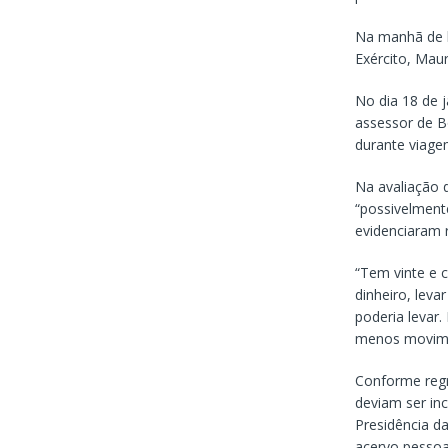
Na manhã de h
Exército, Mau
No dia 18 de 
assessor de B
durante viagem
Na avaliação 
“possivelment
evidenciaram r
“Tem vinte e 
dinheiro, leva
poderia levar
menos movimen
Conforme regr
deviam ser in
Presidência d
acervo pessoa