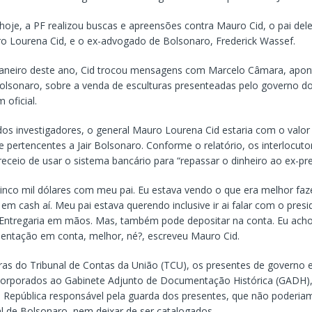
oje, a PF realizou buscas e apreensões contra Mauro Cid, o pai dele
ro Lourena Cid, e o ex-advogado de Bolsonaro, Frederick Wassef.
janeiro deste ano, Cid trocou mensagens com Marcelo Câmara, ap
olsonaro, sobre a venda de esculturas presenteadas pelo governo d
 oficial.
dos investigadores, o general Mauro Lourena Cid estaria com o valor
e pertencentes a Jair Bolsonaro. Conforme o relatório, os interlocu
eceio de usar o sistema bancário para “repassar o dinheiro ao ex-pre
cinco mil dólares com meu pai. Eu estava vendo o que era melhor fa
r em cash aí. Meu pai estava querendo inclusive ir ai falar com o presid
. Entregaria em mãos. Mas, também pode depositar na conta. Eu ach
tação em conta, melhor, né?, escreveu Mauro Cid.
as do Tribunal de Contas da União (TCU), os presentes de governo e
corporados ao Gabinete Adjunto de Documentação Histórica (GADH),
a República responsável pela guarda dos presentes, que não poderiam
l de Bolsonaro, nem deixar de ser catalogados.