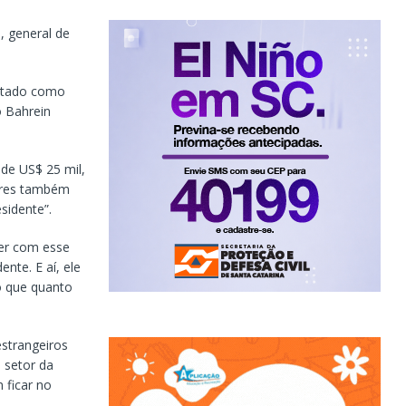
, general de
ontado como
o Bahrein
 de US$ 25 mil,
tores também
sidente”.
zer com esse
ente. E aí, ele
o que quanto
strangeiros
 setor da
 ficar no