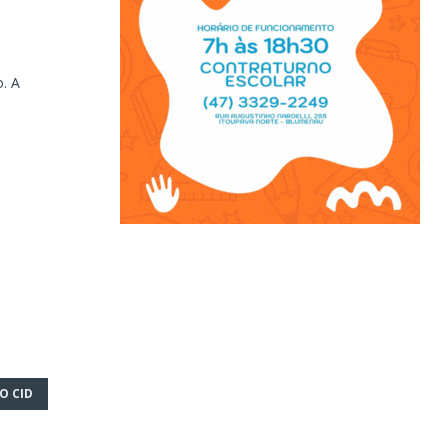
. A
O CID