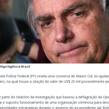
Rêgo/Agência Brasil
pela Polícia Federal (PF) revela uma conversa de Mauro Cid, ex-ajuda
aro, na qual houve a citação do valor de US$ 25 mil possivelmente p
z parte do relatório da investigação que baseou a deflagração da Op
ra o suposto funcionamento de uma organização criminosa para desv
autoridades estrangeiras durante o governo do ex-presidente Jair Bol