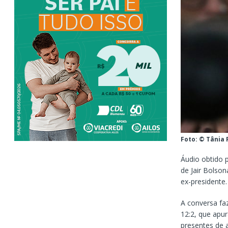
Foto: © Tânia 
Áudio obtido 
de Jair Bolson
ex-presidente.
A conversa fa
12:2, que apu
presentes de 