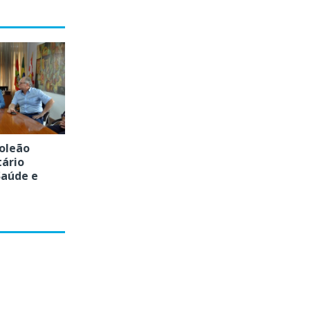
oleão
tário
Saúde e