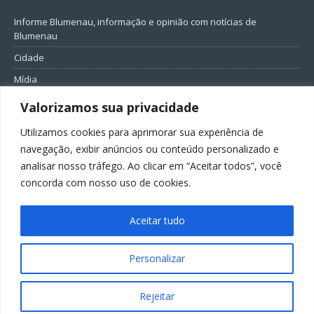
Informe Blumenau, informação e opinião com notícias de
Blumenau
Cidade
Mídia
Entretenimento
Valorizamos sua privacidade
Geral
Utilizamos cookies para aprimorar sua experiência de
Política
navegação, exibir anúncios ou conteúdo personalizado e
analisar nosso tráfego. Ao clicar em “Aceitar todos”, você
FIQUE CONECTADO
concorda com nosso uso de cookies.
Aceitar tudo
Personalizar
Todos os direitos reservados ao Informe Blumenau
Rejeitar