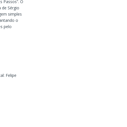
s Passos”. O
a de Sérgio
agem simples
cantando o
es pelo
al: Felipe