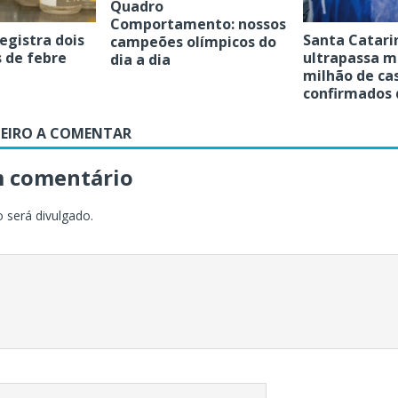
Quadro
Comportamento: nossos
egistra dois
Santa Catari
campeões olímpicos do
 de febre
ultrapassa m
dia a dia
milhão de ca
confirmados 
MEIRO A COMENTAR
m comentário
 será divulgado.