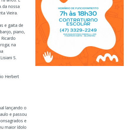
A da nossa
a Vieira.
as e gaita de
 banjo, piano,
m Ricardo
iroga; na
na
isiani S.
mio Herbert
nal lançando o
aulo e passou
 consagrados e
u maior ídolo