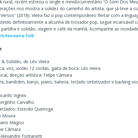
ck rural, recém estreou o single e minidocumentário “O Som Dos Meu
rações nos mostra a solidez do caminho do artista, que já teve a ci
 Versos” (2018). Vieira faz o pop contemporâneo flertar com a lingu
estindo definitivamente a alcunha de trovador pop, segue incansável 
, partilha e solidão, viagem e café da manhã. Acompanhe as novidad
m/leovieira.
folk
a
 & Solidão, de Léo Vieira
ica, voz, violão 12 cordas, gaita de boca: Léo Vieira
al, direção artística: Felipe Câmara
rra, bandolim, banjo, piano, bateria, teclado sintetizador e backing voc
Ricardo Vignini
Serginho Carvalho
teclados: Estevão Queiroga
lo Moura
riano Magoo
ipe Câmara
 Alexandre Fontanetti