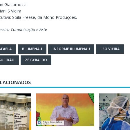
Ian Giacomozzi
iani S Vieira
utiva: Soila Freese, da Mono Produções.
ereira Comunicação e Arte
AFAELA
BLUMENAU
INFORME BLUMENAU
LÉO VIEIRA
 SOLIDÃO
ZÉ GERALDO
ELACIONADOS