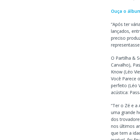
Ouça o álbum
“Após ter vári
lançados, entr
preciso produ
representasse 
O Partilha & 
Carvalho), Pas
Know (Léo Viei
Você Parece o
perfeito (Léo 
acústica: Pass
“Ter o Zé e a
uma grande hon
dos trovadore
nos últimos an
que tem a ida
incrível, foi 