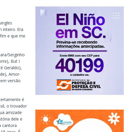
singles
inteiro. Era
 fim e que me
mara/Serginho
rre), But I
Zé Geraldo),
ade), Amor-
s em versão
 certamente é
il, o trovador
sua amizade
tória dele e
a cantora
 18 anos. É