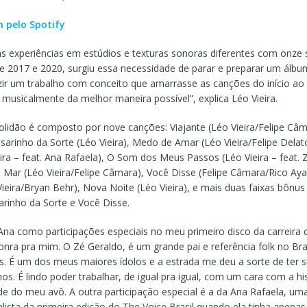
 pelo Spotify
as experiências em estúdios e texturas sonoras diferentes com onze 
e 2017 e 2020, surgiu essa necessidade de parar e preparar um álbum 
zir um trabalho com conceito que amarrasse as canções do início ao
musicalmente da melhor maneira possível”, explica Léo Vieira.
Solidão é composto por nove canções: Viajante (Léo Vieira/Felipe Câ
sarinho da Sorte (Léo Vieira), Medo de Amar (Léo Vieira/Felipe Delato
ra – feat. Ana Rafaela), O Som dos Meus Passos (Léo Vieira – feat. 
 Mar (Léo Vieira/Felipe Câmara), Você Disse (Felipe Câmara/Rico Ay
Vieira/Bryan Behr), Nova Noite (Léo Vieira), e mais duas faixas bônu
arinho da Sorte e Você Disse.
 Ana como participações especiais no meu primeiro disco da carreira
ra pra mim. O Zé Geraldo, é um grande pai e referência folk no Bras
s. É um dos meus maiores ídolos e a estrada me deu a sorte de ter 
os. É lindo poder trabalhar, de igual pra igual, com um cara com a his
de do meu avô. A outra participação especial é a da Ana Rafaela, um
finalista da primeira edição do The Voice Brasil quando ela tinha apenas