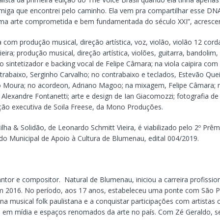
iga que encontrei pelo caminho. Ela vem pra compartilhar esse DN
ma arte comprometida e bem fundamentada do século XXI”, acrescent
com produção musical, direção artística, voz, violão, violão 12 cord
eira; produção musical, direção artística, violões, guitarra, bandolim,
do sintetizador e backing vocal de Felipe Câmara; na viola caipira co
ntrabaixo, Serginho Carvalho; no contrabaixo e teclados, Estevão Que
lo Moura; no acordeon, Adriano Magoo; na mixagem, Felipe Câmara; 
Alexandre Fontanetti; arte e design de Ian Giacomozzi; fotografia de L
ução executiva de Soila Freese, da Mono Produções.
ilha & Solidão, de Leonardo Schmitt Vieira, é viabilizado pelo 2º Prê
do Municipal de Apoio à Cultura de Blumenau, edital 004/2019.
antor e compositor. Natural de Blumenau, iniciou a carreira profissio
m 2016. No período, aos 17 anos, estabeleceu uma ponte com São P
ena musical folk paulistana e a conquistar participações com artistas
 em mídia e espaços renomados da arte no país. Com Zé Geraldo, se