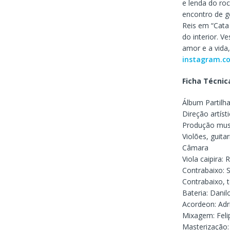
e lenda do ro
encontro de ge
Reis em “Cata
do interior. V
amor e a vida
instagram.co
Ficha Técnic
Álbum Partilha
Direção artíst
Produção music
Violões, guita
Câmara
Viola caipira: 
Contrabaixo: 
Contrabaixo, 
Bateria: Dani
Acordeon: Ad
Mixagem: Fel
Masterização: