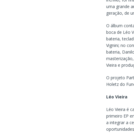
uma grande am
geração, de u
O álbum conta 
boca de Léo Vi
bateria, tecla
Vignini; no co
bateria, Dani
masterização, 
Vieira e prod
O projeto Part
Holetz do Fun
Léo Vieira
Léo Vieira é c
primeiro EP e
a integrar a c
oportunidades