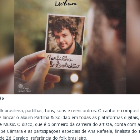
ão
k brasileira, partilhas, tons, sons e reencontros. O cantor e composi
e lançar o álbum Partilha & Solidão em todas as plataformas digitais
 Music. O disco, que é o primeiro da carreira do artista, conta com 
ipe Câmara e as participações especiais de Ana Rafaela, finalista do 
de Zé Geraldo, referência do folk brasileiro.