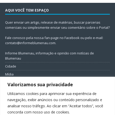
AQUI VOCÊ TEM ESPAÇO
Quer enviar um artigo, release de matérias, buscar parcerias
comerciais ou simplesmente enviar seu comentário sobre o Portal?
Fale conosco pela nossa fan-page no Facebook ou pelo e-mail:
contato@informeblumenau.com
.
Informe Blumenau, informação e opinião com notícias de
Blumenau
Cidade
Mídia
Entretenimento
Valorizamos sua privacidade
Geral
Utilizamos cookies para aprimorar sua experiência de
Política
navegação, exibir anúncios ou conteúdo personalizado e
analisar nosso tráfego. Ao clicar em “Aceitar todos”, você
FIQUE CONECTADO
concorda com nosso uso de cookies.