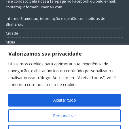
Fale conosco pela nossa fan-page no Facebook ou pelo e-mail:
contato@informeblumenau.com
.
Informe Blumenau, informação e opinião com notícias de
Blumenau
Cidade
Mídia
Entretenimento
Valorizamos sua privacidade
Geral
Utilizamos cookies para aprimorar sua experiência de
Política
navegação, exibir anúncios ou conteúdo personalizado e
analisar nosso tráfego. Ao clicar em “Aceitar todos”, você
FIQUE CONECTADO
concorda com nosso uso de cookies.
Aceitar tudo
Personalizar