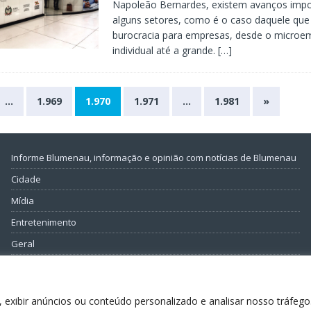
Napoleão Bernardes, existem avanços imp
alguns setores, como é o caso daquele que 
burocracia para empresas, desde o micro
individual até a grande.
[…]
…
1.969
1.970
1.971
…
1.981
»
Informe Blumenau, informação e opinião com notícias de Blumenau
Cidade
Mídia
Entretenimento
Geral
Política
 exibir anúncios ou conteúdo personalizado e analisar nosso tráfego