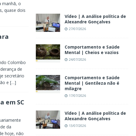
a manhã, o
s, quase dois
Vídeo | A análise política de
Alexandre Gonçalves
27/07/2026
ara
Comportamento e Saúde
Mental | Cheios e vazios
24/07/2026
undo Colombo
iderança de
e secretário
Comportamento e Saúde
ação e
[…]
Mental | Gentileza não é
milagre
17/07/2026
da em SC
Vídeo | A análise política de
Alexandre Gonçalves
sariamente
13/07/2026
ade da
de hoje, não