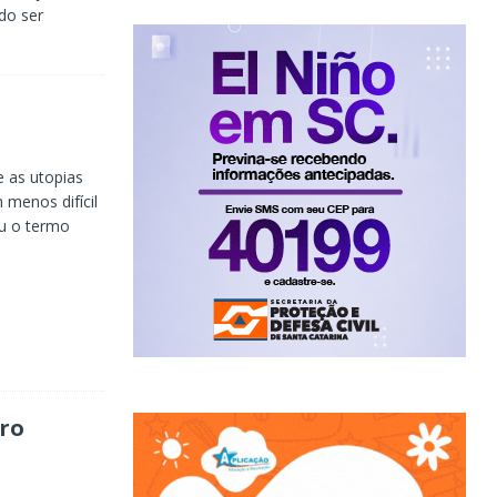
do ser
 as utopias
menos difícil
u o termo
dro