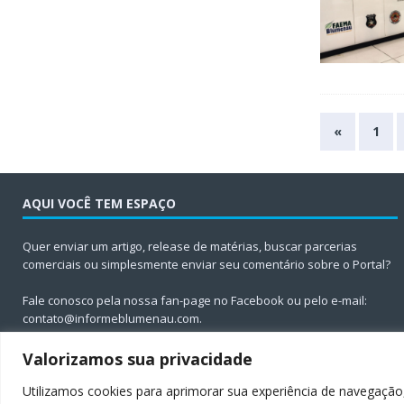
«
1
AQUI VOCÊ TEM ESPAÇO
Quer enviar um artigo, release de matérias, buscar parcerias
comerciais ou simplesmente enviar seu comentário sobre o Portal?
Fale conosco pela nossa fan-page no Facebook ou pelo e-mail:
contato@informeblumenau.com
.
Valorizamos sua privacidade
Utilizamos cookies para aprimorar sua experiência de navegação,
Todos os direitos reservados ao Informe Blumenau