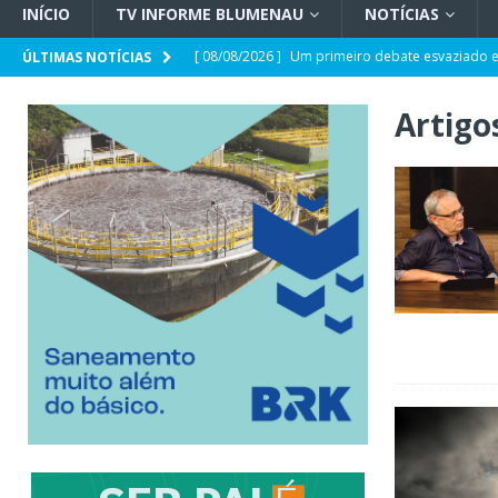
INÍCIO
TV INFORME BLUMENAU
NOTÍCIAS
[ 08/08/2026 ]
Um primeiro debate esvaziado e
ÚLTIMAS NOTÍCIAS
[ 07/08/2026 ]
Comportamento e Saúde Mental
Artigo
[ 07/08/2026 ]
Opinião | Criminalidade e prop
[ 07/08/2026 ]
SC e Paraguai avançam em acor
[ 07/08/2026 ]
Entrevista | Túlio de Amorim Pf
[ 07/08/2026 ]
HEMOSC adota novos critérios 