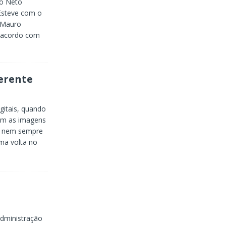
so Neto
Esteve com o
 Mauro
 acordo com
erente
gitais, quando
com as imagens
s nem sempre
ma volta no
administração