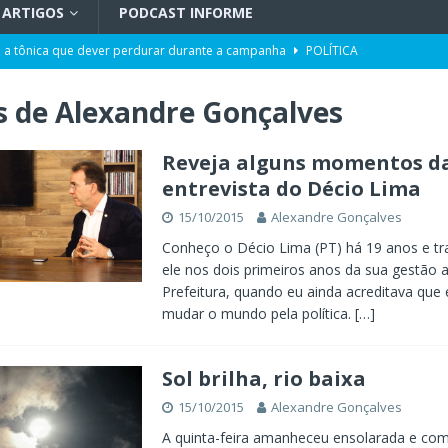
ARTIGOS
PODCAST INFORME
 a tônica que dever perdurar durante a campanha
POLÍTICA
 | Adoecimento da sociedade
TV INFORME BLUMENAU
s de
Alexandre Gonçalves
orcionalidade em Santa Catarina
ARTIGOS
do por portos e milho após reuniões em Assunção
POLÍTICA
Reveja alguns momentos d
entrevista do Décio Lima
uetzenreiter, candidato ao Senado pelo Missão
TV INFORME BLUMENAU
15/10/2015
Alexandre Gonçalves
para doação de sangue
POLÍTICA
Conheço o Décio Lima (PT) há 19 anos e tr
ele nos dois primeiros anos da sua gestão a
Prefeitura, quando eu ainda acreditava que 
mudar o mundo pela política.
[…]
Sol brilha, rio baixa
15/10/2015
Alexandre Gonçalves
A quinta-feira amanheceu ensolarada e com 