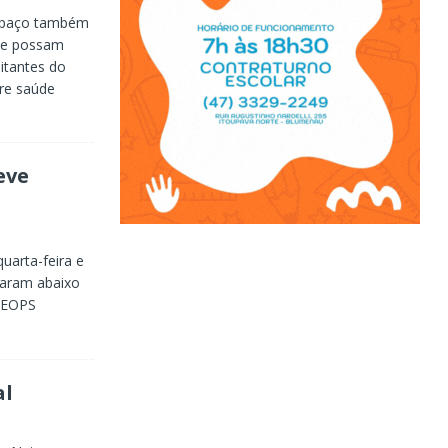
espaço também
que possam
itantes do
re saúde
eve
uarta-feira e
icaram abaixo
 CEOPS
al