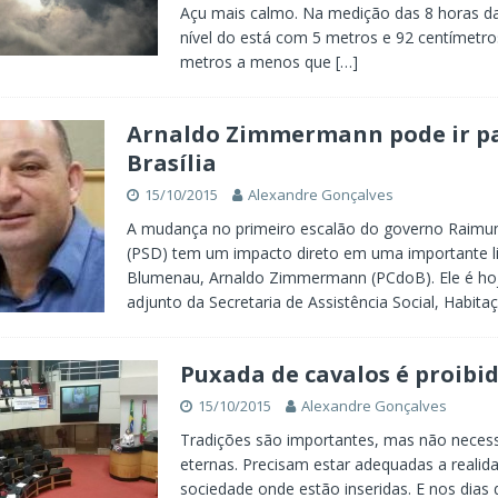
Açu mais calmo. Na medição das 8 horas d
nível do está com 5 metros e 92 centímetro
metros a menos que
[…]
Arnaldo Zimmermann pode ir p
Brasília
15/10/2015
Alexandre Gonçalves
A mudança no primeiro escalão do governo Raim
(PSD) tem um impacto direto em uma importante l
Blumenau, Arnaldo Zimmermann (PCdoB). Ele é hoj
adjunto da Secretaria de Assistência Social, Habit
Puxada de cavalos é proibi
15/10/2015
Alexandre Gonçalves
Tradições são importantes, mas não neces
eternas. Precisam estar adequadas a realid
sociedade onde estão inseridas. E nos dias 